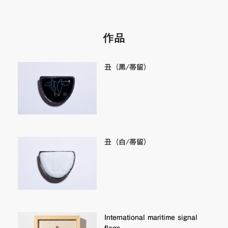
FAQ・お問い合わせ
作品
丑（黒/帯留）
丑（白/帯留）
International maritime signal
flags