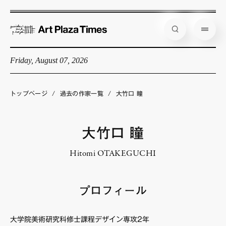
Friday, August 07, 2026
藝大アートプラザとは
企画展情報
トップページ
/
過去の作家一覧
/
大竹口 瞳
インタビュー
コラム
大竹口 瞳
アーティスト
Hitomi OTAKEGUCHI
店舗からのお知らせ
公式通販
プロフィール
大学院美術研究科修士課程デザイン専攻2年