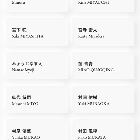
Minoru
Rina MIYAUCHI
宮下 咲
宮寺 雷太
Saki MIYASHITA
Raita Miyadera
みょうじなまえ
苗 青青
Namae Myoji
MIAO QINGQING
御代 将司
村岡 佑樹
Masashi MIYO
Yuki MURAOKA
村尾 優華
村田 風呼
Yuhka MURAO
Fuko MURATA