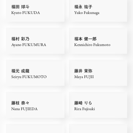
福田 球斗
福永 祐子
Kyuto FUKUDA
Yuko Fukunaga
福村 彩乃
福本 健一郎
Ayano FUKUMURA
Kennichiro Fukumoto
福元 成龍
藤井 茉弥
Seiryu FUKUMOTO
Maya FUJII
藤枝 奈々
藤崎 りら
Nana FUJIEDA
Rira Fujisaki