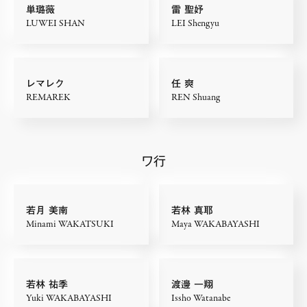
単璐薇
雷 聖妤
LUWEI SHAN
LEI Shengyu
レマレク
任 爽
REMAREK
REN Shuang
ワ行
若月 美南
若林 真耶
Minami WAKATSUKI
Maya WAKABAYASHI
若林 祐季
渡邊 一翔
Yuki WAKABAYASHI
Issho Watanabe