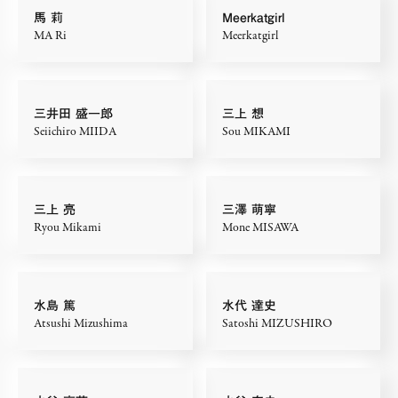
馬 莉
Meerkatgirl
MA Ri
Meerkatgirl
三井田 盛一郎
三上 想
Seiichiro MIIDA
Sou MIKAMI
三上 亮
三澤 萌寧
Ryou Mikami
Mone MISAWA
水島 篤
水代 達史
Atsushi Mizushima
Satoshi MIZUSHIRO