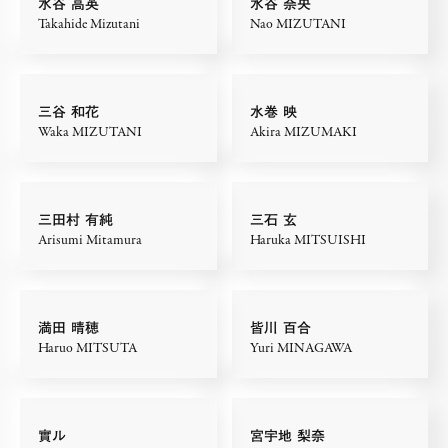
水谷 高英
水谷 奈央
Takahide Mizutani
Nao MIZUTANI
三谷 和花
水巻 映
Waka MIZUTANI
Akira MIZUMAKI
三田村 有純
三石 玄
Arisumi Mitamura
Haruka MITSUISHI
満田 晴穂
皆川 百合
Haruo MITSUTA
Yuri MINAGAWA
實ル
宮宇地 梨奈