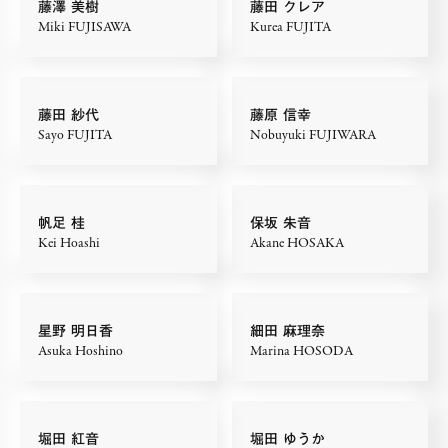
藤澤 美樹
藤田 クレア
Miki FUJISAWA
Kurea FUJITA
藤田 紗代
藤原 信幸
Sayo FUJITA
Nobuyuki FUJIWARA
帆足 桂
保坂 朱音
Kei Hoashi
Akane HOSAKA
星野 明日香
細田 麻理奈
Asuka Hoshino
Marina HOSODA
堀田 紅音
堀田 ゆうか