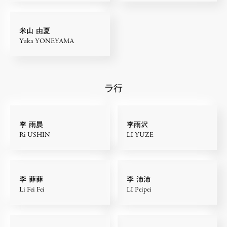
米山 由夏
Yuka YONEYAMA
ラ行
李 雨晨
李雨沢
Ri USHIN
LI YUZE
李 菲菲
李 沛沛
Li Fei Fei
LI Peipei