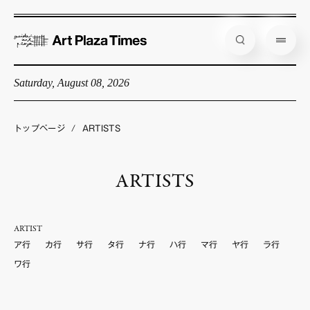
Saturday, August 08, 2026
藝大アートプラザとは
企画展情報
トップページ
/
ARTISTS
インタビュー
ARTISTS
コラム
アーティスト
ARTIST
店舗からのお知らせ
ア行
カ行
サ行
タ行
ナ行
ハ行
マ行
ヤ行
ラ行
公式通販
ワ行