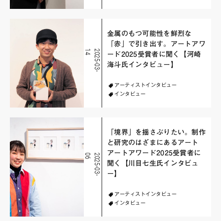
金属のもつ可能性を鮮烈な
「赤」で引き出す。アートアワ
4
2
0
2
5
-
0
3
-
1
ード2025受賞者に聞く【河崎
海斗氏インタビュー】
アーティストインタビュー
インタビュー
「境界」を揺さぶりたい。制作
と研究のはざまにあるアート
アートアワード2025受賞者に
6
2
0
2
5
-
0
3
-
0
聞く【川目七生氏インタビュ
ー】
アーティストインタビュー
インタビュー