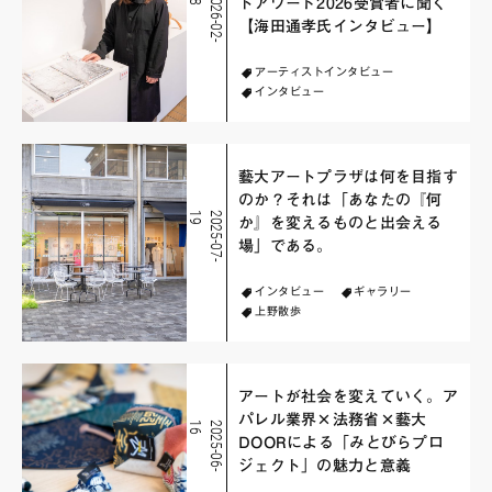
2
0
2
6
-
0
2
-
2
トアワード2026受賞者に聞く
【海田通孝氏インタビュー】
アーティストインタビュー
インタビュー
藝大アートプラザは何を目指す
のか？それは「あなたの『何
9
2
0
2
5
-
0
7
-
1
か』を変えるものと出会える
場」である。
インタビュー
ギャラリー
上野散歩
アートが社会を変えていく。ア
パレル業界×法務省×藝大
6
2
0
2
5
-
0
6
-
1
DOORによる「みとびらプロ
ジェクト」の魅力と意義