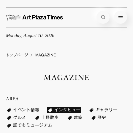
Monday, August 10, 2026
藝大アートプラザとは
企画展情報
トップページ
/
MAGAZINE
インタビュー
MAGAZINE
コラム
アーティスト
AREA
店舗からのお知らせ
イベント情報
インタビュー
ギャラリー
公式通販
グルメ
上野散歩
建築
歴史
誰でもミュージアム