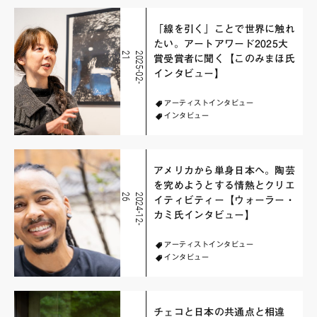
「線を引く」ことで世界に触れ
たい。アートアワード2025大
1
2
0
2
5
-
0
2
-
2
賞受賞者に聞く【このみまほ氏
インタビュー】
アーティストインタビュー
インタビュー
アメリカから単身日本へ。陶芸
を究めようとする情熱とクリエ
6
2
0
2
4
-
1
2
-
2
イティビティー【ウォーラー・
カミ氏インタビュー】
アーティストインタビュー
インタビュー
チェコと日本の共通点と相違