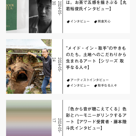
は。お茶で五感を揺さぶる【丸
0
2
0
2
4
-
0
5
-
3
若裕俊氏インタビュー】
インタビュー
岡倉天心
"メイド・イン・取手"のやきも
のたち。土地へのこだわりから
4
2
0
2
4
-
0
5
-
2
生まれるアート【シリーズ 取
手なる人々】
アーティストインタビュー
インタビュー
取手なる人々
「色から音が聴こえてくる」色
彩とハーモニーがリンクするア
7
2
0
2
4
-
0
5
-
1
ート【アワード受賞者・藤本陸
斗氏インタビュー】