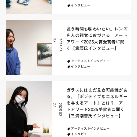
インタビュー
迷う時間も味わいたい。レンズ
を人の視覚に近づける アート
8
2
0
2
5
-
0
3
-
2
アワード2025大賞受賞者に聞
く【袁辰氏インタビュー】
アーティストインタビュー
インタビュー
ガラスにはまだ見ぬ可能性があ
る。「ポジティブなエネルギー
を与えるアート」とは？ アー
7
2
0
2
5
-
0
3
-
2
トアワード2025受賞者に聞く
【三浦潮音氏インタビュー】
アーティストインタビュー
インタビュー