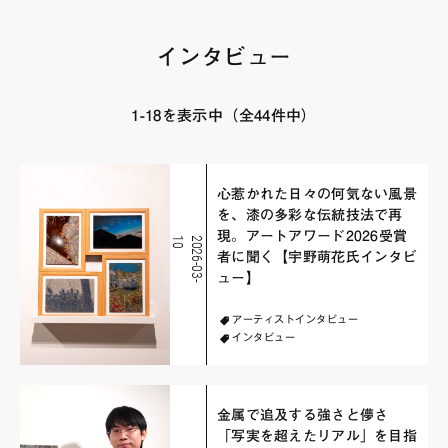
FAQ・お問い合わせ
インタビュー
1-18を表示中（全44件中）
心惹かれた日々の何気ない風景
を、漆の多彩な伝統技法で再
現。アートアワード2026受賞
0
2
0
2
6
-
0
3
-
1
者に聞く【宇野萌花氏インタビ
ュー】
アーティストインタビュー
インタビュー
金属で追及する強さと儚さ
「写実を超えたリアル」を目指