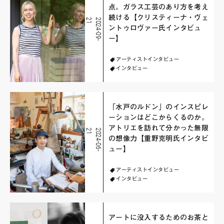
点。ガラス工芸のあり方を考え
続ける【クリスティーナ・ヴェ
1
2
0
2
4
-
0
9
-
2
ントゥロヴァー氏インタビュ
ー】
アーティストインタビュー
インタビュー
「水戸のルドン」のインスピレ
ーションはどこからくるのか。
アトリエを訪れて分かった無限
1
2
0
2
4
-
0
6
-
2
の想像力【重野克明氏インタビ
ュー】
アーティストインタビュー
インタビュー
アートに没入するためのお茶と