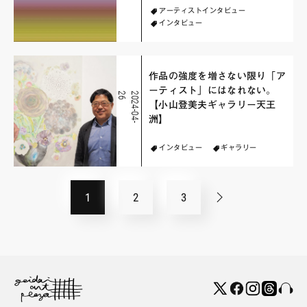
アーティストインタビュー
インタビュー
作品の強度を増さない限り「ア
ーティスト」にはなれない。
6
2
0
2
4
-
0
4
-
2
【小山登美夫ギャラリー天王
洲】
インタビュー
ギャラリー
1
2
3