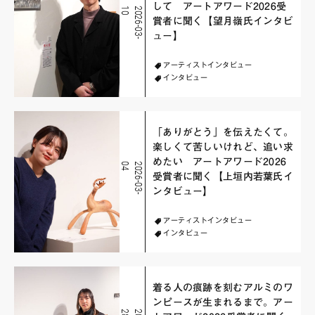
して アートアワード2026受
0
2
0
2
6
-
0
3
-
1
賞者に聞く【望月嶺氏インタビ
ュー】
アーティストインタビュー
インタビュー
「ありがとう」を伝えたくて。
楽しくて苦しいけれど、追い求
めたい アートアワード2026
4
2
0
2
6
-
0
3
-
0
受賞者に聞く【上垣内若葉氏イ
ンタビュー】
アーティストインタビュー
インタビュー
着る人の痕跡を刻むアルミのワ
ンピースが生まれるまで。アー
8