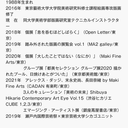
1988年生まれ
FAQ・お問い合わせ
2016年 東京藝術大学大学院美術研究科修士課程絵画専攻版画
修了
現 在 同大学美術学部版画研究室テクニカルインストラクタ
ー
2018年 個展「息を呑むほどしばらく」（Open Letter/東
京）
2019年 踏み外された版画の展覧会 vol.1（MA2 galley/東
京）
2020年 個展「大したことではない（なにか）」（Maki Fine
Arts/東京）
グループ展「都美セレクション グループ展2020 描か
れたプール、日焼けあとがついた」（東京都美術館/東京）
2021年 アレックス・ダッジ、末永史尚、⻑田奈緒 by Maki
Fine Arts（CADAN 有楽町/東京）
3人のキュレーション「美術の未来」Shibuya
Hikarie Contemporary Art Eye Vol.15（渋谷ヒカリエ
CUBE 1,2,3/東京）
エマージング・アーティスト展（銀座蔦屋書店/東京）
2019年 瀬戸内国際芸術祭×東京芸術大学シカゴユニット