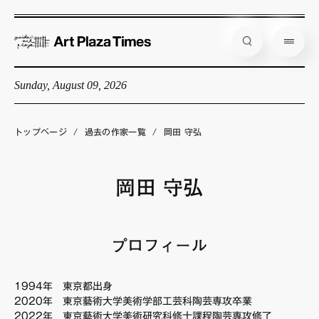
Sunday, August 09, 2026
藝大アートプラザとは
企画展情報
トップページ
/
過去の作家一覧
/
岡田 守弘
インタビュー
コラム
岡田 守弘
アーティスト
店舗からのお知らせ
プロフィール
公式通販
1994年 東京都出身
2020年 東京藝術大学美術学部工芸科陶芸専攻卒業
2022年 東京藝術大学美術研究科修士課程陶芸専攻修了