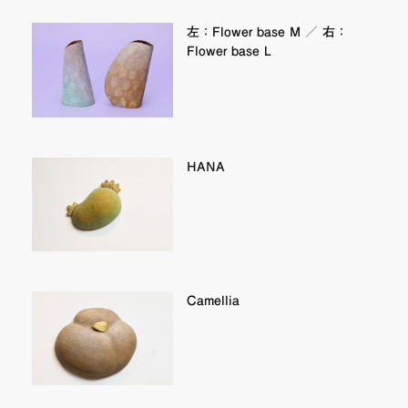
左：Flower base M ／ 右：
Flower base L
HANA
Camellia