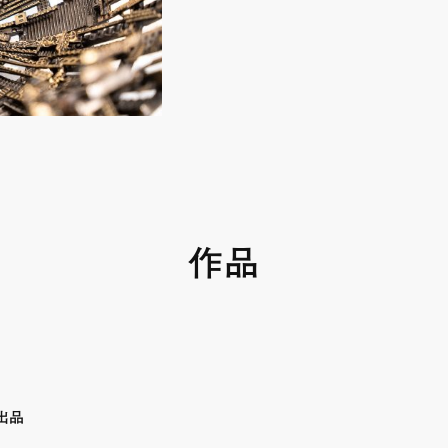
作品
」出品