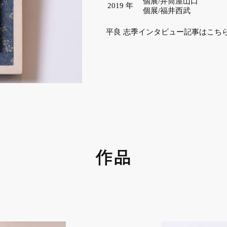
個展/井筒屋山口
2019
年
個展/福井西武
平良 志季インタビュー記事はこち
作品