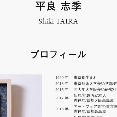
平良 志季
Shiki TAIRA
プロフィール
1990
年
東京都生まれ
2013
年
東京藝術大学美術学部デ
2015
年
同大学大学院美術研究科
個展/池袋西武本店
2017
年
吉祥展/京都大阪高島屋
アートフェア東京/東京
2018
年
吉祥展/京都高島屋