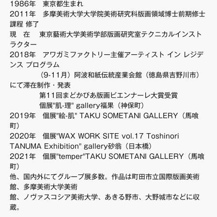
1986年 東京都生まれ
FAQ・お問い合わせ
2011年 多摩美術大学大学院美術研究科版画領域博士前期修士
課程 修了
現 在 東京藝術大学美術学部版画研究室テクニカルインスト
ラクター
2018年 アワガミファクトリー主催アーティスト イン レジデ
ンス プログラム
（9-11月）阿波和紙伝統産業会館（徳島県吉野川市）
にて滞在制作・発表
第11回まどかぴあ版画ビエンナーレ大賞受賞
個展"肌-理" gallery福果（神保町）
2019年 個展"絵-肌" TAKU SOMETANI GALLERY（馬喰
町）
2020年 個展"WAX WORK SITE vol.17 Toshinori
TANUMA Exhibition" gallery砂翁（日本橋）
2021年 個展"temper"TAKU SOMETANI GALLERY（馬喰
町）
他、国内外にてグループ展多数。作品は町田市立国際版画美術
館、多摩美術大学美術
館、ノヴァスコシア美術大学、あきる野市、大野城市などに収
蔵。