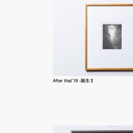
After that'18 -誕生Ⅱ