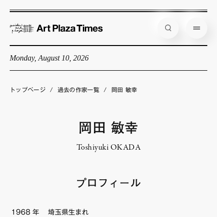
Monday, August 10, 2026
藝大アートプラザとは
企画展情報
トップページ
/
過去の作家一覧
/
岡田 敏幸
インタビュー
コラム
岡田 敏幸
アーティスト
Toshiyuki OKADA
店舗からのお知らせ
公式通販
プロフィール
1968
年
埼玉県生まれ