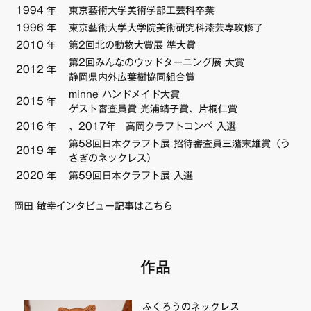
1994
年
東京藝術大学美術学部工芸科卒業
FAQ・お問い合わせ
1996
年
東京藝術大学大学院美術研究科漆芸専攻修了
2010
年
第2回北の動物大賞展 準大賞
第2回みんなのウッドターニング展 大賞
2012
年
静岡県内外広葉樹協同組合賞
minne ハンドメイド大賞
2015
年
ゲスト審査員賞 光浦靖子賞、片桐仁賞
2016
年
、2017年 高岡クラフトコンペ 入選
第58回日本クラフト展 招待審査員三潴末雄賞（う
2019
年
さぎのネックレス）
2020
年
第59回日本クラフト展 入選
岡田 敏幸インタビュー記事はこちら
作品
ふくろうのネックレス