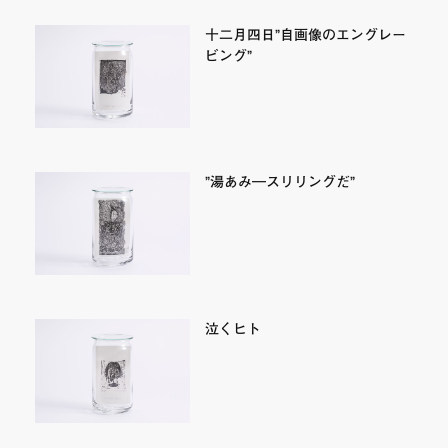
十二月四日”自画像のエングレー
ビング”
”湯あみ―スリリングだ”
泣くヒト