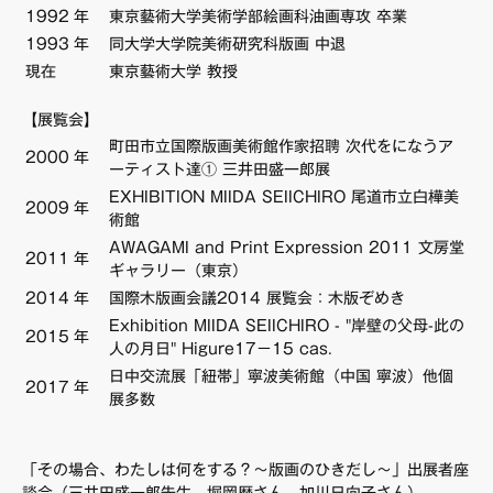
1992
年
東京藝術大学美術学部絵画科油画専攻 卒業
FAQ・お問い合わせ
1993
年
同大学大学院美術研究科版画 中退
現在
東京藝術大学 教授
【展覧会】
町田市立国際版画美術館作家招聘 次代をになうア
2000
年
ーティスト達① 三井田盛一郎展
EXHIBITION MIIDA SEIICHIRO 尾道市立白樺美
2009
年
術館
AWAGAMI and Print Expression 2011 文房堂
2011
年
ギャラリー（東京）
2014
年
国際木版画会議2014 展覧会：木版ぞめき
Exhibition MIIDA SEIICHIRO - "岸壁の父母-此の
2015
年
人の月日" Higure17－15 cas.
日中交流展「紐帯」寧波美術館（中国 寧波）他個
2017
年
展多数
「その場合、わたしは何をする？〜版画のひきだし〜」出展者座