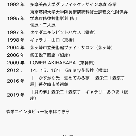
1992
年
多摩美術大学グラフィックデザイン専攻 卒業
FAQ・お問い合わせ
東京藝術大学大学院美術研究科修士課程文化財保存
1995
年
学専攻修復技術彫刻 修了
個展・二人展
1997
年
タケダエキジビットハウス（鎌倉）
1998
年
ギャラリー山口（京橋）
2004
年
茅ヶ崎市立美術館プティ・サロン（茅ヶ崎）
2006
年
柴田悦子画廊（銀座）
2009
年
LOWER AKIHABARA（東神田）
2012
、
14、15、16年 Gallery花影抄（根津）
「－かすかな光・覚めてみる夢－ 森栄二＋森京子
2016
年
展」茅ケ崎市美術館
「貝の夢」森栄二＋森京子 ギャラリーあづま（銀
2019
年
座）
森栄二インタビュー記事はこちら