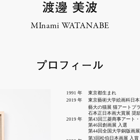
渡邊 美波
MInami WATANABE
プロフィール
1991
年
東京都生まれ
2019
年
東京藝術大学絵画科日本
藝大の猫展 猫アートプ
石本正日本画大賞展 奨
2019
年
第43回三菱商事アート
第46回創画展 入選
第44回全国大学銅版画展
第3回松伯日本画展 入賞