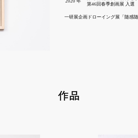
2020
年
第46回春季創画展 入選
一研展企画ドローイング展「随感随
作品