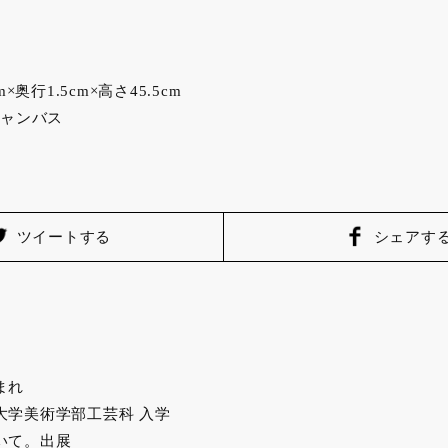
奥行1.5cm×高さ45.5cm
ャンバス
ツイートする
シェアす
まれ
術大学美術学部工芸科 入学
ついて。出展