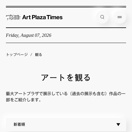
Friday, August 07, 2026
藝大アートプラザとは
企画展情報
トップページ
/
観る
インタビュー
コラム
アートを観る
アーティスト
藝大アートプラザで展示している（過去の展示も含む）作品の一
店舗からのお知らせ
部をご紹介します。
公式通販