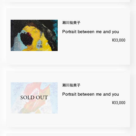
瀬川祐美子
Portrait between me and you
¥33,000
瀬川祐美子
Portrait between me and you
SOLD OUT
¥33,000