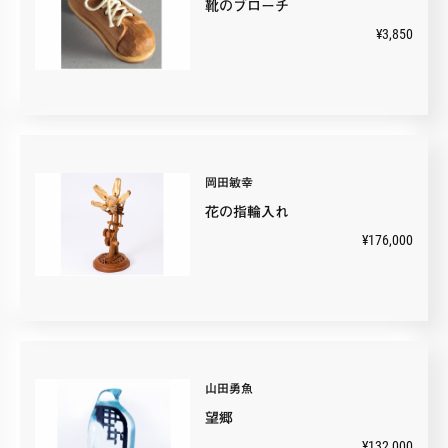
靴のブローチ
¥3,850
岡田敏幸
花の指輪入れ
¥176,000
山田勇魚
望郷
¥132,000