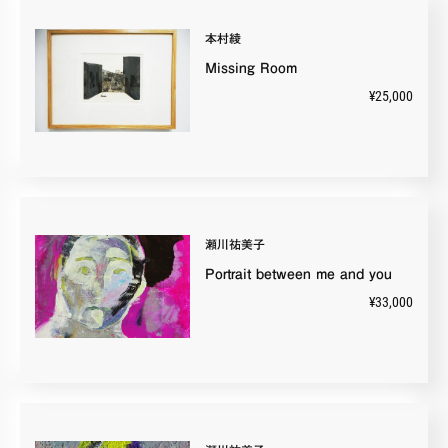
本村綾
Missing Room
¥25,000
瀬川祐美子
Portrait between me and you
¥33,000