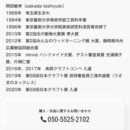
岡田敏幸（oakada toshiyuki）
1968年 埼玉県生まれ
1994年 東京藝術大学美術学部工芸科卒業
1996年 東京藝術大学大学院美術研究科漆芸専攻修了
2010年 第2回北の動物大賞展 準大賞
2012年 第2回みんなのウッドターニング展 大賞、静岡県内外
広葉樹協同組合賞
2015年 minne ハンドメイド大賞、ゲスト審査員賞 光浦靖子
賞、片桐仁賞
2016年、2017年 高岡クラフトコンペ 入選
2019年 第58回日本クラフト展 招待審査員三潴末雄賞（うさ
ぎのネックレス）
2020年 第59回日本クラフト展 入選
購入・作品に関するお問い合わせ
050-5525-2102