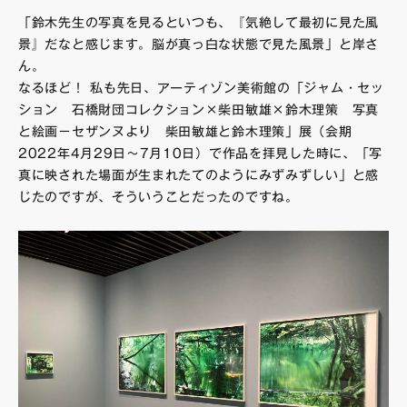
「鈴木先生の写真を見るといつも、『気絶して最初に見た風
景』だなと感じます。脳が真っ白な状態で見た風景」と岸さ
ん。
なるほど！ 私も先日、アーティゾン美術館の「ジャム・セッ
ション 石橋財団コレクション×柴田敏雄×鈴木理策 写真
と絵画−セザンヌより 柴田敏雄と鈴木理策」展（会期
2022年4月29日〜7月10日）で作品を拝見した時に、「写
真に映された場面が生まれたてのようにみずみずしい」と感
じたのですが、そういうことだったのですね。