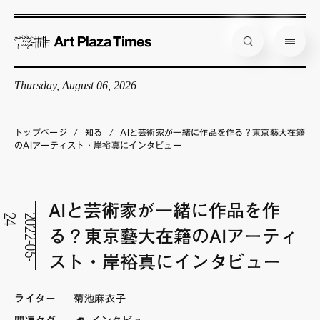
Thursday, August 06, 2026
藝大アートプラザとは
企画展情報
トップページ
/
知る
/
AIと芸術家が一緒に作品を作る？東京藝大在籍
のAIアーティスト・岸裕真にインタビュー
インタビュー
コラム
AIと芸術家が一緒に作品を作
アーティスト
4
2
0
2
2
-
0
5
-
2
る？東京藝大在籍のAIアーティ
店舗からのお知らせ
スト・岸裕真にインタビュー
公式通販
ライター
菊池麻衣子