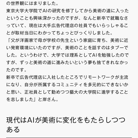
の世界観にはまりました。
東京大学大学院でAIの研究を修了してから美術の道に入った
ということも興味深かったのですが、なんと新卒で就職なさ
っていて、現在は大手広告代理店の社員でもいらっしゃるこ
とが取材当日にわかってちょっとびっくりしました。
「父が洋画家で母が学校の先生という家庭に育ち、美術に近
い発育環境にいたのですが、美術のことを話すのはタブーで
した。というわけで、大学では理系としてAIを勉強したので
すが、ずっと美術の道に進みたいという夢も捨てきれなかっ
たのです。
新卒で広告代理店に入社したところでリモートワークが主流
になり、自分が所属するコミュニティを多元的にできないか
と思い、正社員として勤めつつ藝大の大学院に進学すること
を志しました」と岸さん。
現代はAIが美術に変化をもたらしつつ
ある