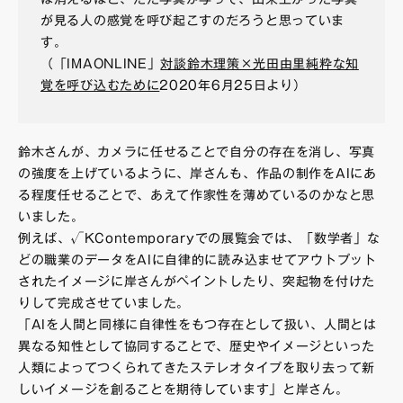
が見る人の感覚を呼び起こすのだろうと思っていま
す。
（「IMAONLINE」
対談鈴木理策×光田由里純粋な知
覚を呼び込むために
2020年6月25日より）
鈴木さんが、カメラに任せることで自分の存在を消し、写真
の強度を上げているように、岸さんも、作品の制作をAIにあ
る程度任せることで、あえて作家性を薄めているのかなと思
いました。
例えば、√KContemporaryでの展覧会では、「数学者」な
どの職業のデータをAIに自律的に読み込ませてアウトプット
されたイメージに岸さんがペイントしたり、突起物を付けた
りして完成させていました。
「AIを人間と同様に自律性をもつ存在として扱い、人間とは
異なる知性として協同することで、歴史やイメージといった
人類によってつくられてきたステレオタイプを取り去って新
しいイメージを創ることを期待しています」と岸さん。