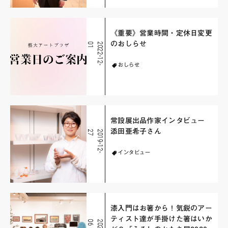
《重要》営業時間・定休日変更
のおしらせ
1
2
0
2
2
-
1
2
-
0
おしらせ
常設展出品作家インタビュー
添田亜希子さん
7
2
0
1
9
-
1
2
-
2
インタビュー
漆入門はお箸から！気鋭のアー
ティスト達が手掛けた箸はいか
6