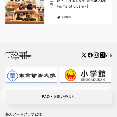
2
0
2
1
-
0
1
-
0
が？「うるしのかたち展2020 -
Forms of urushi -」
作品紹介
FAQ・お問い合わせ
藝大アートプラザとは