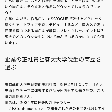
さらに最近は、もっと作家性を薄めることを目論んでいると
いう岸さん。そうすると作品はどうなってしまうのでしょ
う？
在学中ながら、作品がNikeやVOGUEで取り上げられたり、
早くもアートフェア東京にデビューするなど、国内外で高い
評価を得つつある岸さんが最初にブレイクしたポイントは？
藝大でどのような先生について学んでいるのかについても伺
います。
企業の正社員と藝大大学院生の両立を
選ぶ
東京藝術大学先端芸術表現科修士課程2年目にして、「AIと
美術」をテーマに発表する作品が国内外で話題を呼び、ご活
躍の岸裕真さん。
筆者は、2021年に神楽坂のギャラリー
「√KContemporary」で開催された彼の個展を体験してそ