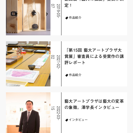
定！
7
2
0
1
9
-
0
5
-
0
作品紹介
「第15回 藝大アートプラザ大
賞展」審査員による受賞作の講
2
2
0
2
1
-
0
2
-
0
評レポート
作品紹介
藝大アートプラザは藝大の変革
の象徴。澤学長インタビュー
5
2
0
2
2
-
0
3
-
1
インタビュー