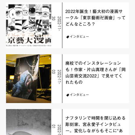
2022年誕生！藝大初の漫画サ
ークル「東京藝術卍画會」って
0
2
0
2
2
-
1
1
-
3
どんなところ？
インタビュー
廃校でのインスタレーション
も！作家・片山真理さんが「岡
3
2
0
2
2
-
1
1
-
0
山芸術交流2022」で見せてく
れたもの
インタビュー
ナフタリンで時間を閉じ込める
彫刻家、宮永愛子インタビュ
1
2
0
2
2
-
1
1
-
0
ー。変化しながらもそこに“あ