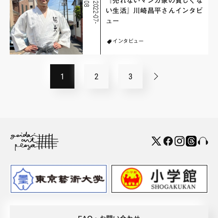
『売れないマンガ家の貧しくな
8
2
0
2
2
-
0
7
-
0
い生活』川崎昌平さんインタビ
ュー
インタビュー
1
2
3