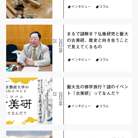
インタビュー
コラム
まるで謎解き？仏像研究と藝大
の古美研、歴史と向き合うこと
5
2
0
2
2
-
0
8
-
2
で見えてくるもの
インタビュー
コラム
藝大生の修学旅行？謎のイベン
ト「古美研」ってなんだ？
3
2
0
2
2
-
0
8
-
2
インタビュー
コラム