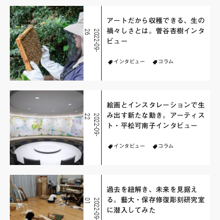
アートだから収穫できる、生の
禍々しさとは。菅谷杏樹インタ
6
2
0
2
2
-
0
9
-
2
ビュー
インタビュー
コラム
絵画とインスタレーションで生
み出す新たな動き。アーティス
2
2
0
2
2
-
0
9
-
2
ト・平松可南子インタビュー
インタビュー
コラム
過去を紐解き、未来を見据え
る。藝大・保存修復彫刻研究室
1
2
0
2
2
-
0
9
-
0
に潜入してみた