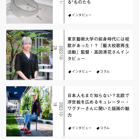
る”ものたち
インタビュー
東京藝術大学の前身時代には校
歌があった！？「藝大校歌再生
8
2
0
2
2
-
1
0
-
2
活動」監督・髙田清花さんイン
タビュー
インタビュー
コラム
日本人もまだ知らない？北欧で
浮世絵を広めるキュレーター・
8
2
0
2
2
-
1
0
-
1
ワグナーさんに聞いた版画の魅
力
インタビュー
コラム