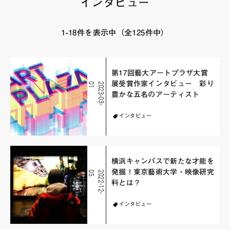
インタビュー
FAQ・お問い合わせ
1-18件を表示中（全125件中）
第17回藝大アートプラザ大賞
展受賞作家インタビュー 彩り
1
2
0
2
3
-
0
3
-
0
豊かな五名のアーティスト
インタビュー
横浜キャンパスで新たな才能を
発掘！東京藝術大学・映像研究
5
2
0
2
2
-
1
2
-
0
科とは？
インタビュー