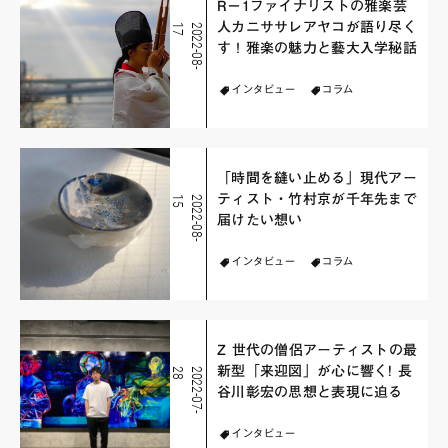
R−1ファイナリストの雅楽芸
人カニササレアヤコが語り尽く
7
2
0
2
2
-
0
8
-
1
す！雅楽の魅力と藝大入学秘話
インタビュー
コラム
「時間を縫い止める」現代アー
ティスト・竹村京が千年先まで
5
2
0
2
2
-
0
8
-
1
届けたい想い
インタビュー
コラム
Z 世代の僧侶アーティストの最
新型「来迎図」が心に響く! 長
8
2
0
2
2
-
0
7
-
2
谷川彰宏の思想と表現に迫る
インタビュー