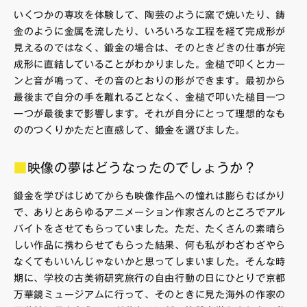
いくつかの専攻を体験して、陶芸のように窯で焼いたり、鋳
金のように金属を流したり、いろいろな工程を経て完成形が
見えるのではなく、鍛金の場合は、そのときどきの仕事が完
成形に直結していることがわかりました。金槌で叩くとカー
ンと音が鳴って、その音のとおりの形ができます。最初から
最後まで自分の手を離れることなく、金槌で叩いた槌目一つ
一つが最後まで影響します。それが自分にとって理想的なも
ののつくりかただと直感して、鍛金を選びました。
■
映像の夢はどうなったのでしょうか？
鍛金を学びはじめてからも映像作品への憧れは膨らむばかり
で、ありとあらゆるアニメーション作家さんのところでアル
バイトをさせてもらっていました。ただ、たくさんの素晴ら
しい作品に携わらせてもらった結果、何も私がわざわざやら
なくてもいいんじゃないかと思ってしまいました。そんな時
期に、学校の古美術研究旅行の自由行動の日にひとりで京都
万華鏡ミュージアムに行って、そのときに見た海外の作家の