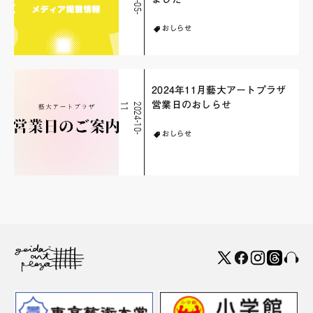
おしらせ
2024年11月藝大アートプラザ
営業日のおしらせ
1
2
0
2
4
-
1
0
-
1
おしらせ