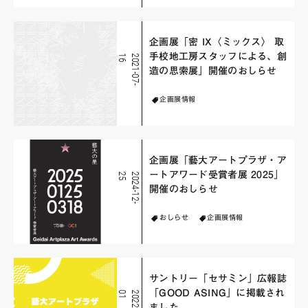
企画展「密 IX〈ミックス〉 取
手校地工房スタッフによる、創
6
2
0
2
1
-
0
7
-
1
造の思索展」開催のおしらせ
企画展情報
企画展「藝大アートプラザ・ア
ートアワード受賞者展 2025」
5
2
0
2
4
-
1
2
-
2
開催のおしらせ
おしらせ
企画展情報
サントリー「セサミン」広報誌
「GOOD ASING」に掲載され
1
2
0
2
2
-
0
5
-
0
ました