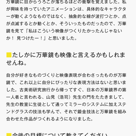
万華鏡に目からうろこが落ちるほどの衝撃を覚えました。私
が興味を持っていたアニメーションは、具体的なキャラクタ
ーが動くようなものではなく、抽象的な線が波打つとか、点
が点滅するとか動くとか、そういったものだったので、万華
鏡を見て「私はこういう映像がつくりたかったんじゃない
か！ 見つけたー！」と思いました。
■
たしかに万華鏡も映像と言えるかもしれま
せんね。
自分が好きなものづくりと映像表現が合わさったものが万華
鏡で、これ以上に自分にぴったりな表現方法はないと思いま
した。古美術研究旅行から帰ってすぐ、日本の万華鏡界の第
一人者と言われる、山見（浩司）先生の門をたたきまして、
先生の教室に生徒として通ってミラーのシステムに加えステ
ンドグラスの技法も学んで、それで鍛金技法と万華鏡を組み
合わせた作品がつくれるようになりました。
■
今後の目標について教えてください。