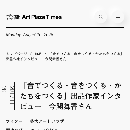
Monday, August 10, 2026
藝大アートプラザとは
企画展情報
トップページ
/
知る
/
「音でつくる・音をつくる・かたちをつくる」
出品作家インタビュー 今関舞香さん
インタビュー
コラム
「音でつくる・音をつくる・か
アーティスト
8
2
0
1
9
-
1
1
-
2
たちをつくる」出品作家インタ
店舗からのお知らせ
ビュー 今関舞香さん
公式通販
ライター
藝大アートプラザ