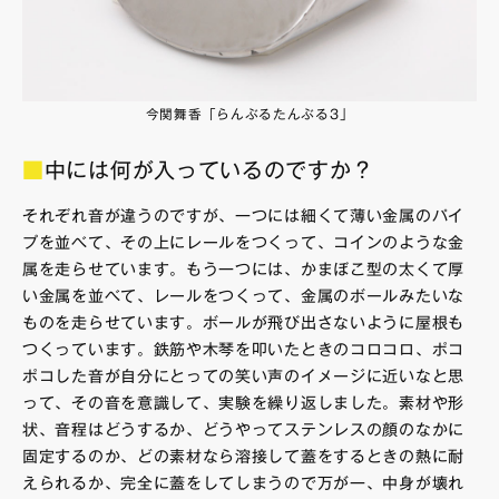
今関舞香「らんぶるたんぶる3」
■
中には何が入っているのですか？
それぞれ音が違うのですが、一つには細くて薄い金属のパイ
プを並べて、その上にレールをつくって、コインのような金
属を走らせています。もう一つには、かまぼこ型の太くて厚
い金属を並べて、レールをつくって、金属のボールみたいな
ものを走らせています。ボールが飛び出さないように屋根も
つくっています。鉄筋や木琴を叩いたときのコロコロ、ポコ
ポコした音が自分にとっての笑い声のイメージに近いなと思
って、その音を意識して、実験を繰り返しました。素材や形
状、音程はどうするか、どうやってステンレスの顔のなかに
固定するのか、どの素材なら溶接して蓋をするときの熱に耐
えられるか、完全に蓋をしてしまうので万が一、中身が壊れ