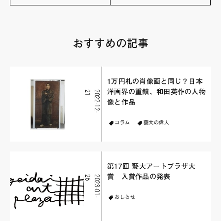
おすすめの記事
1万円札の肖像画と同じ？日本
洋画界の重鎮、和田英作の人物
1
2
0
2
2
-
1
2
-
2
像と作品
コラム
藝大の偉人
第17回 藝大アートプラザ大
賞 入賞作品の発表
6
2
0
2
3
-
0
1
-
2
おしらせ