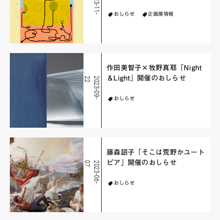
2
0
2
3
-
1
1
-
0
おしらせ
企画展情報
作田美智子×牧野真耶「Night
＆Light」開催のおしらせ
2
2
0
2
3
-
0
9
-
2
おしらせ
藤森詔子「そこは荒野かユート
ピア」開催のおしらせ
7
2
0
2
3
-
0
6
-
0
おしらせ