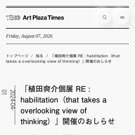
Friday, August 07, 2026
藝大アートプラザとは
企画展情報
トップページ
/
知る
/
「植田爽介個展 RE : habilitation（that
takes a overlooking view of thinking）」開催のおしらせ
インタビュー
コラム
「植田爽介個展 RE :
アーティスト
1
2
0
2
4
-
0
4
-
0
habilitation（that takes a
店舗からのお知らせ
overlooking view of
公式通販
thinking）」開催のおしらせ