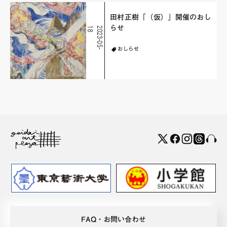
田村正樹「（仮）」開催のおし
らせ
8
2
0
2
3
-
0
5
-
1
おしらせ
FAQ・お問い合わせ