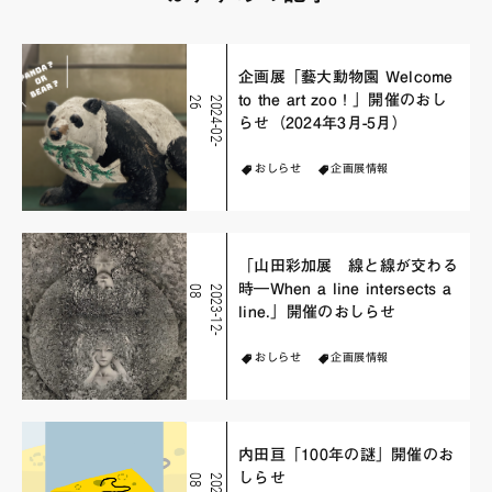
企画展「藝大動物園 Welcome
to the art zoo！」開催のおし
6
2
0
2
4
-
0
2
-
2
らせ（2024年3月-5月）
おしらせ
企画展情報
「山田彩加展 線と線が交わる
時―When a line intersects a
8
2
0
2
3
-
1
2
-
0
line.」開催のおしらせ
おしらせ
企画展情報
内田亘「100年の謎」開催のお
しらせ
8