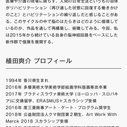
医療や介護の現場に限らず、人間の日常生活というもの自体
がリハビリテーション（再び適した状態に回復する働きかけ
のこと）とハビリテーションの繰り返しだと感じることがあ
る。このサイクルの中で脳のはたらきはどのように循環して
いるのか、作品を通して再構築し、俯瞰してみる。今回、私
は2015年から続けている自身の脳神経回路をベースにした
新作群で個展を展開する。
植田爽介 プロフィール
1994年 香川県生まれ
2016年 多摩美術大学美術学部絵画学科版画専攻卒業
2017年 ブラティスラヴァ美術大学 (ヨーロッパ・スロバキ
ア)に交換留学、ERASMUS＋スカラシップ受領
2016年 度三菱商事アート・ゲート・プログラム奨学生
2018年 公益財団法人クマ財団第２期生、Art Work With
Merck 2018 スカラシップ受領