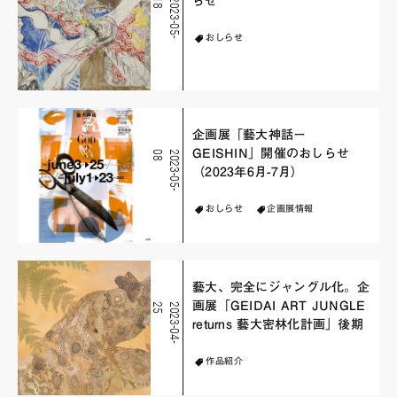
らせ
8
2
0
2
3
-
0
5
-
1
おしらせ
企画展「藝大神話ー
GEISHIN」開催のおしらせ
8
2
0
2
3
-
0
5
-
0
（2023年6月-7月）
おしらせ
企画展情報
藝大、完全にジャングル化。企
画展「GEIDAI ART JUNGLE
5
2
0
2
3
-
0
4
-
2
returns 藝大密林化計画」後期
作品紹介