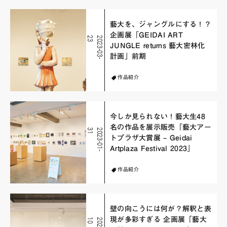
藝大を、ジャングルにする！？
企画展「GEIDAI ART
3
2
0
2
3
-
0
3
-
2
JUNGLE returns 藝大密林化
計画」前期
作品紹介
今しか見られない！藝大生48
名の作品を展示販売「藝大アー
1
2
0
2
3
-
0
1
-
3
トプラザ大賞展 – Geidai
Artplaza Festival 2023」
作品紹介
壁の向こうには何が？解釈と表
現が多彩すぎる 企画展「藝大
0