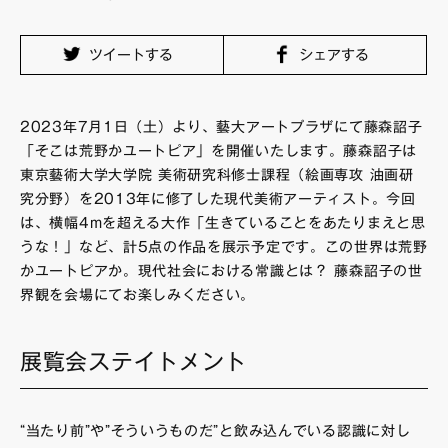
FAQ・お問い合わせ
ツイートする
シェアする
2023年7月1日（土）より、藝大アートプラザにて藤森詔子
「そこは荒野かユートピア」を開催いたします。藤森詔子は
東京藝術大学大学院 美術研究科修士課程（絵画専攻 油画研
究分野）を2013年に修了した現代美術アーティスト。今回
は、横幅4mを超える大作「生きていることをあたりまえと思
うな！」など、計5点の作品を展示予定です。この世界は荒野
かユートピアか。現代社会における常識とは？ 藤森詔子の世
界観を会場にてお楽しみください。
展覧会ステイトメント
“当たり前”や”そういうものだ”と飲み込んでいる認識に対し