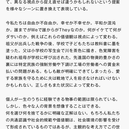
て、異なる視点から捉え直せば違うかもしれないという提案
を様々なシーンに置き換えて表現している。
今私たちは自由か不自由か。幸せか不幸せか。平和か混沌
か。誰までがWeで誰からがTheyなのか。何がイケてて何が
ダサいのか。例えばこれらの価値観は視点によって変わる。
祖父が出兵した戦争の後、学校で子どもたちは教科書に墨を
塗った。父は小学校の写生会で川を茶色に描き、色覚障害を
疑われ祖母が学校に呼び出された。先進国の物資的豊かさの
裏には特定民族の強制労働や下請け工場の労働者への賃金未
払いの問題がある。もしも敵が明確にできてしまったら、愛
する家族を守るために夫は戦地で人を殺さなければいけない
かもしれない。正しさもまた状況によって変わる。
個人が一生のうちに経験できる物事の範囲は限られている。
しかし、色々な人の背景を想像することはできる。
何を選び何を捨てるかに明確な正解はない。もちろん私たち
の共通認識や社会的規範や価値観は、社会環境の影響を受け
て形成されているものではあるが、主観的な考え方でこの世