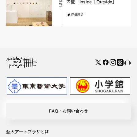
2
0
2
3
-
0
1
-
1
の壁 Inside | Outside」
作品紹介
FAQ・お問い合わせ
藝大アートプラザとは