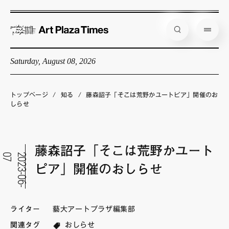
Saturday, August 08, 2026
藝大アートプラザとは
企画展情報
トップページ
/
知る
/
藤森詔子「そこは荒野かユートピア」開催のお
しらせ
インタビュー
コラム
藤森詔子「そこは荒野かユート
アーティスト
7
2
0
2
3
-
0
6
-
0
ピア」開催のおしらせ
店舗からのお知らせ
公式通販
ライター
藝大アートプラザ編集部
関連タグ
おしらせ