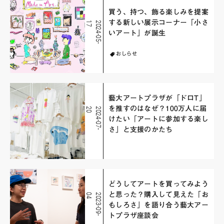
買う、持つ、飾る楽しみを提案
する新しい展示コーナー「小さ
7
2
0
2
4
-
0
5
-
1
いアート」が誕生
おしらせ
藝大アートプラザが「ドロT」
を推すのはなぜ？100万人に届
0
2
0
2
4
-
0
7
-
2
けたい「アートに参加する楽し
さ」と支援のかたち
どうしてアートを買ってみよう
と思った？購入して見えた「お
4
2
0
2
3
-
0
9
-
0
もしろさ」を語り合う藝大アー
トプラザ座談会