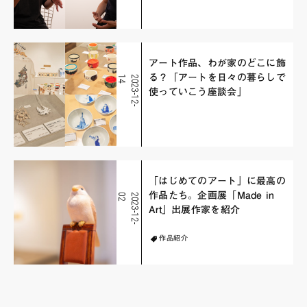
アート作品、わが家のどこに飾
る？「アートを日々の暮らしで
4
2
0
2
3
-
1
2
-
1
使っていこう座談会」
「はじめてのアート」に最高の
作品たち。企画展「Made in
2
2
0
2
3
-
1
2
-
0
Art」出展作家を紹介
作品紹介