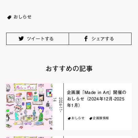
おしらせ
ツイートする
シェアする
おすすめの記事
企画展「Made in Art」開催の
おしらせ（2024年12月-2025
4
2
0
2
4
-
1
1
-
1
年1月）
おしらせ
企画展情報