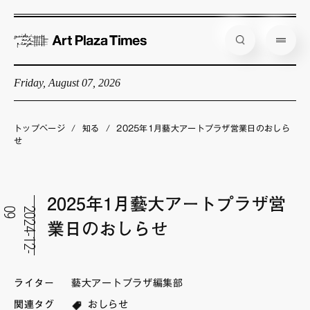
Friday, August 07, 2026
藝大アートプラザとは
企画展情報
トップページ
/
知る
/
2025年1月藝大アートプラザ営業日のおしら
せ
インタビュー
コラム
2025年1月藝大アートプラザ営
アーティスト
9
2
0
2
4
-
1
2
-
0
業日のおしらせ
店舗からのお知らせ
公式通販
ライター
藝大アートプラザ編集部
関連タグ
おしらせ