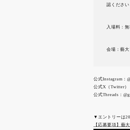
認ください
入場料：無
会場：藝大
公式Instagram：
@
公式X（Twitter
公式Threads：
@ge
▼エントリーは20
【応募要項】藝大