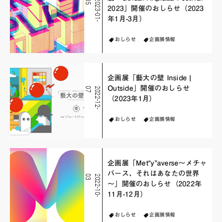
5
2
0
2
3
-
0
1
-
0
2023」開催のおしらせ（2023
年1月-3月）
おしらせ
企画展情報
企画展「藝大の壁 Inside |
Outside」開催のおしらせ
7
2
0
2
2
-
1
2
-
0
（2023年1月）
おしらせ
企画展情報
企画展「Met“y”averse～メチャ
バース、それはあなたの世界
3
2
0
2
2
-
1
0
-
0
～」開催のおしらせ（2022年
11月-12月）
おしらせ
企画展情報