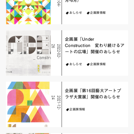
月-6月）
おしらせ
企画展情報
企画展「Under
Construction 変わり続けるア
6
2
0
2
2
-
0
2
-
2
ートの広場」開催のおしらせ
おしらせ
企画展情報
企画展「第16回藝大アートプ
ラザ大賞展」開催のおしらせ
4
2
0
2
1
-
1
2
-
2
企画展情報