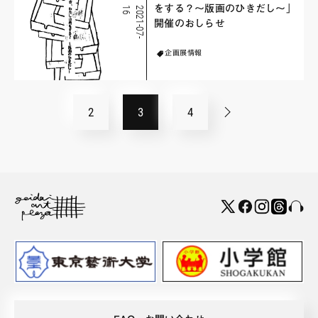
をする？〜版画のひきだし〜」
6
2
0
2
1
-
0
7
-
1
開催のおしらせ
企画展情報
2
3
4