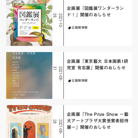
企画展「図鑑展ワンダーラン
ド！」開催のおしらせ
9
2
0
2
1
-
1
0
-
0
企画展情報
企画展「東京藝大 日本画第1研
究室 有志展」開催のおしらせ
1
2
0
2
1
-
0
8
-
3
企画展情報
企画展「The Prize Show ー藝
大アートプラザ大賞受賞者招待
8
2
0
2
1
-
0
8
-
2
展ー」開催のおしらせ