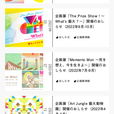
企画展「The Prize Show！～
What’s 藝大？～」開催のおし
5
2
0
2
2
-
0
8
-
0
らせ（2022年9月-10月）
おしらせ
企画展情報
企画展「Memento Mori 〜死を
想え、今を生きよ〜」開催のお
7
2
0
2
2
-
0
6
-
0
しらせ（2022年7月-9月）
おしらせ
企画展情報
企画展「Art Jungle 藝大動物
園」開催のおしらせ（2022年4
3
2
0
2
2
-
0
4
-
1