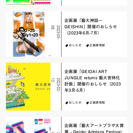
企画展「藝大神話ー
GEISHIN」開催のおしらせ
8
2
0
2
3
-
0
5
-
0
（2023年6月-7月）
おしらせ
企画展情報
企画展「GEIDAI ART
JUNGLE returns 藝大密林化
3
2
0
2
3
-
0
2
-
1
計画」開催のおしらせ（2023
年3月-5月）
おしらせ
企画展情報
企画展「藝大アートプラザ大賞
展 - Geidai Artplaza Festival