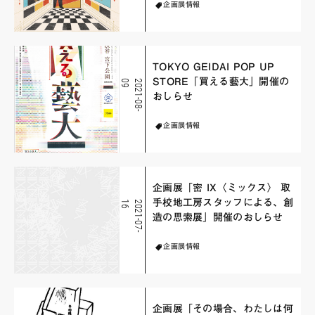
企画展情報
TOKYO GEIDAI POP UP
STORE「買える藝大」開催の
9
2
0
2
1
-
0
8
-
0
おしらせ
企画展情報
企画展「密 IX〈ミックス〉 取
手校地工房スタッフによる、創
6
2
0
2
1
-
0
7
-
1
造の思索展」開催のおしらせ
企画展情報
企画展「その場合、わたしは何