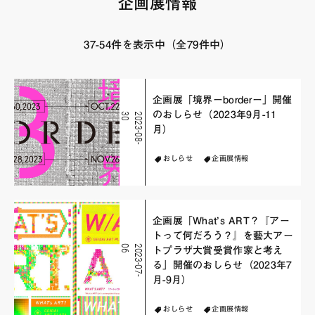
企画展情報
FAQ・お問い合わせ
37-54件を表示中（全79件中）
企画展「境界ーborderー」開催
のおしらせ（2023年9月-11
0
2
0
2
3
-
0
8
-
3
月）
おしらせ
企画展情報
企画展「What’s ART？『アー
トって何だろう？』を藝大アー
6
2
0
2
3
-
0
7
-
0
トプラザ大賞受賞作家と考え
る」開催のおしらせ（2023年7
月-9月）
おしらせ
企画展情報