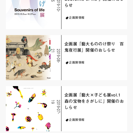
2
0
1
9
-
1
0
-
0
らせ
企画展情報
企画展「藝大もののけ祭り 百
鬼夜行展」開催のおしらせ
1
2
0
1
9
-
0
8
-
2
企画展情報
企画展「藝大×子ども展vol.1
森の宝物をさがしに」開催のお
9
2
0
1
9
-
0
7
-
1
しらせ
企画展情報