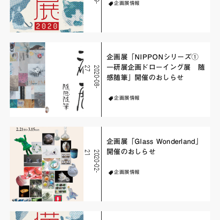
企画展情報
企画展「NIPPONシリーズ①
一研展企画ドローイング展 随
7
2
0
2
0
-
0
8
-
2
感随筆」開催のおしらせ
企画展情報
企画展「Glass Wonderland」
開催のおしらせ
1
2
0
2
0
-
0
2
-
2
企画展情報