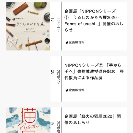
企画展「NIPPONシリーズ
③ うるしのかたち展2020 -
8
2
0
2
0
-
1
2
-
1
Forms of urushi -」開催のおし
らせ
企画展情報
NIPPONシリーズ② 「手から
手へ」豊福誠教授退任記念 歴
0
2
0
2
0
-
1
1
-
2
代教員による作品展
企画展情報
企画展「藝大の猫展2020」開
催のおしらせ
9
2
0
2
0
-
0
9
-
1