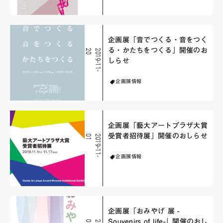
企画展「音でつくる・音をつく
る・かたちをつくる」開催のお
0
2
0
1
9
-
1
1
-
2
しらせ
企画展情報
企画展「藝大アートプラザ大賞
受賞者招待展」開催のおしらせ
1
2
0
1
9
-
1
1
-
0
企画展情報
企画展「おみやげ 展 -
Souvenirs of life-」開催のおし
5