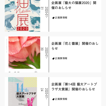
企画展「藝大の猫展2020」開
催のおしらせ
1
2
0
2
0
-
0
1
-
3
企画展情報
企画展「花と蕾展」開催のおし
らせ
0
2
0
2
0
-
0
1
-
3
企画展情報
企画展「第14回 藝大アートプ
ラザ大賞展」開催のおしらせ
4
2
0
2
0
-
0
1
-
2
企画展情報