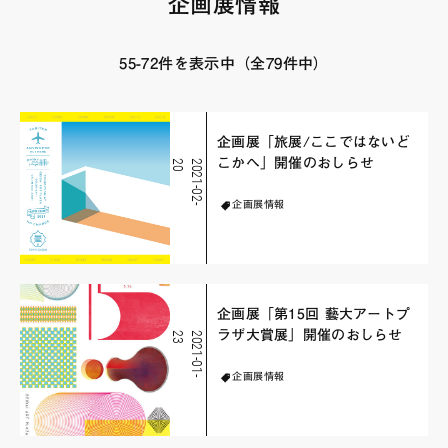
企画展情報
FAQ・お問い合わせ
55-72件を表示中（全79件中）
企画展「旅展/ここではないど
こかへ」開催のおしらせ
0
2
0
2
1
-
0
2
-
2
企画展情報
企画展「第15回 藝大アートプ
ラザ大賞展」開催のおしらせ
3
2
0
2
1
-
0
1
-
2
企画展情報