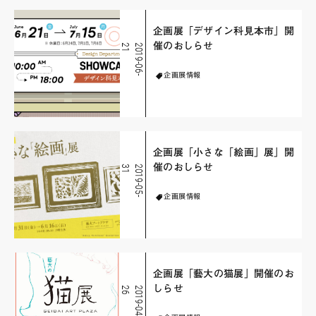
企画展「デザイン科見本市」開
催のおしらせ
1
2
0
1
9
-
0
6
-
2
企画展情報
企画展「小さな「絵画」展」開
催のおしらせ
1
2
0
1
9
-
0
5
-
3
企画展情報
企画展「藝大の猫展」開催のお
しらせ
6
2
0
1
9
-
0
4
-
2