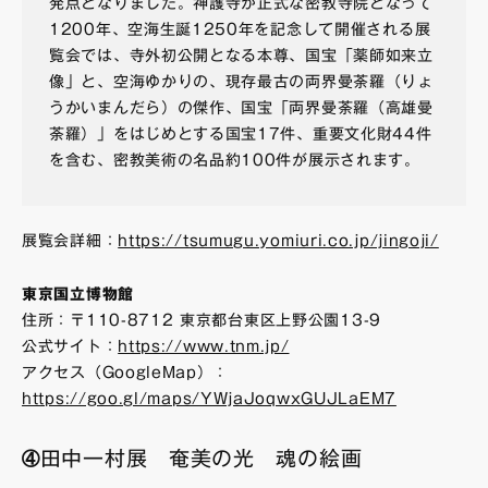
発点となりました。神護寺が正式な密教寺院となって
1200年、空海生誕1250年を記念して開催される展
覧会では、寺外初公開となる本尊、国宝「薬師如来立
像」と、空海ゆかりの、現存最古の両界曼荼羅（りょ
うかいまんだら）の傑作、国宝「両界曼荼羅（高雄曼
荼羅）」をはじめとする国宝17件、重要文化財44件
を含む、密教美術の名品約100件が展示されます。
展覧会詳細：
https://tsumugu.yomiuri.co.jp/jingoji/
東京国立博物館
住所：〒110-8712 東京都台東区上野公園13-9
公式サイト：
https://www.tnm.jp/
アクセス（GoogleMap）：
https://goo.gl/maps/YWjaJoqwxGUJLaEM7
➃田中一村展 奄美の光 魂の絵画