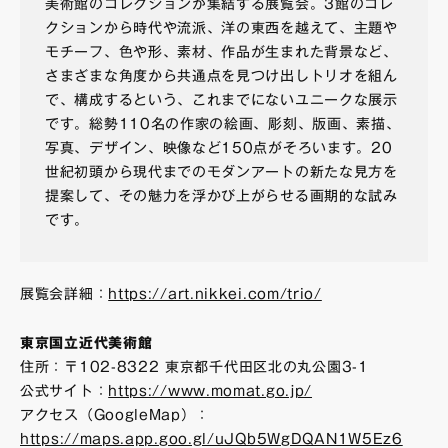
美術館のコレクションが集結する展覧会。3館のコレ
クションから時代や流派、洋の東西を越えて、主題や
モチーフ、色や形、素材、作品が生まれた背景など、
さまざまな角度から共通点を見つけ出しトリオを組ん
で、構成するという、これまでにないユニークな展示
です。総勢110名の作家の絵画、彫刻、版画、素描、
写真、デザイン、映像など150点がそろいます。20
世紀初頭から現代までのモダンアートの新たな見方を
提案して、その魅力を浮かび上がらせる画期的な試み
です。
展覧会詳細：
https://art.nikkei.com/trio/
東京国立近代美術館
住所：〒102-8322 東京都千代田区北の丸公園3-1
公式サイト：
https://www.momat.go.jp/
アクセス（GoogleMap）：
https://maps.app.goo.gl/uJQb5WgDQAN1W5Ez6