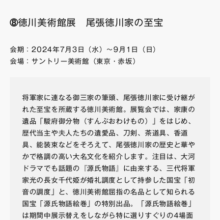
➇徳川美術館展 尾張徳川家の至宝
会期：2024年7月3日（水）～9月1日（日）
会場：サントリー美術館（東京・赤坂）
将軍家に連なる御三家の筆頭、尾張徳川家に受け継が
れた至宝を所蔵する徳川美術館。展覧会では、家康の
遺品「駿府御分物（すんぷおわけもの）」をはじめ、
歴代当主や夫人たちの遺愛品、刀剣、茶道具、香道
具、能装束などをそろえて、尾張徳川家の歴史と華や
かで格調の高い大名文化を紹介します。注目は、大河
ドラマでも話題の『源氏物語』に由来する、三代将軍
家光の長女千代姫が婚礼調度として持参した国宝「初
音の調度」と、徳川美術館屈指の名品として知られる
国宝「源氏物語絵巻」の特別出品。「源氏物語絵巻」
は期間中展示替えをしながら特に選りすぐりの4場面