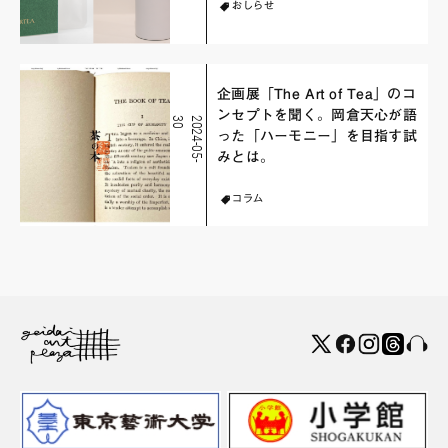
おしらせ
企画展「The Art of Tea」のコ
ンセプトを聞く。岡倉天心が語
0
2
0
2
4
-
0
5
-
3
った「ハーモニー」を目指す試
みとは。
コラム