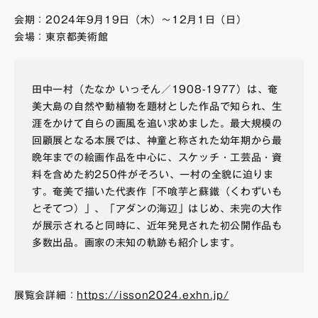
会期：2024年9月19日（木）～12月1日（日）
会場：東京都美術館
田中一村（たなか いっそん／1908-1977）は、奄
美大島の自然や動植物を題材とした作品で知られ、生
涯をかけて自らの画風を追い求めました。最大規模の
回顧展となる本展では、神童と称された幼年期から最
晩年までの絵画作品を中心に、スケッチ・工芸品・資
料を含めた約250件がそろい、一村の全貌に迫りま
す。奄美で描いた代表作「不喰芋と蘇鐵（くわずいも
とそてつ）」、「アダンの海辺」はじめ、未完の大作
が展示されると同時に、近年発見された初公開作品も
多数出品。画家の未知の軌跡も紹介します。
展覧会詳細：
https://isson2024.exhn.jp/