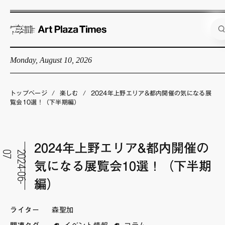
Monday, August 10, 2026
藝大アートプラザとは
企画展情報
トップページ
/
楽しむ
/
2024年上野エリア&都内開催の気になる展
覧会10選！（下半期編）
インタビュー
コラム
2024年上野エリア&都内開催の
アーティスト
7
2
0
2
4
-
0
6
-
0
気になる展覧会10選！（下半期
店舗からのお知らせ
編）
公式通販
ライター
森聖加