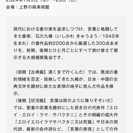
2024年7月3日（水）～28日（日）
会場：上野の森美術館
現代における書の美を追求しつづけ、言葉と格闘して
きた書家、石川九楊（いしかわ きゅうよう／1945年
生まれ）の書作品約2000点から厳選した300点あま
りを、前期、後期とひと月ごとにすべて掛け替えて展
示する大規模展覧会です。
〈前期【古典篇】遠くまで行くんだ〉では、既成の書
的情緒を否定・拒絶してきた九楊が、日本・中国の古
典文学を題材に新たな表現の地平に挑んだ作品を展
示。
〈後期【状況篇】 言葉は雨のように降りそそいだ〉
では、聖書の言葉を題材にした若き日の代表作「エロ
イ・エロイ・ラマ・サバクタニ」とその続編の超大作
「エロイエロイラマサバクタニ又は死篇」や日本の現
代詩、最新の自作詩など、「言葉の表現」としての作