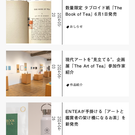
数量限定 タブロイド紙「The
Book of Tea」6月1日発売
0
2
0
2
4
-
0
5
-
2
おしらせ
現代アートを"見立てる"。企画
展「The Art of Tea」参加作家
3
2
0
2
4
-
0
6
-
0
紹介
作品紹介
ENTEAが手掛ける「アートと
鑑賞者の架け橋になるお茶」を
6
2
0
2
4
-
0
4
-
2
新発売