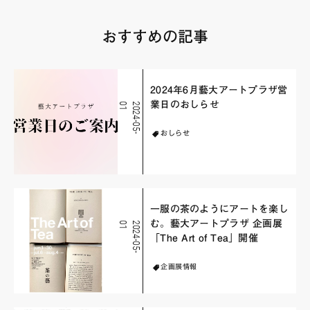
おすすめの記事
2024年6月藝大アートプラザ営
業日のおしらせ
1
2
0
2
4
-
0
5
-
0
おしらせ
一服の茶のようにアートを楽し
む。藝大アートプラザ 企画展
1
2
0
2
4
-
0
5
-
0
「The Art of Tea」開催
企画展情報