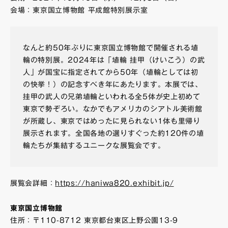
会場：東京国立博物館 平成館特別展示室
なんと約50年ぶりに東京国立博物館で開催される埴
輪の特別展。2024年は「埴輪 挂甲（けいこう）の武
人」が国宝に指定されてから50年（埴輪としては初
の快挙！）の記念すべき年にあたります。本展では、
挂甲の武人の兄弟埴輪といわれる全5体が史上初めて
東京で勢ぞろい。なかでもアメリカのシアトル美術館
が所蔵し、東京ではめったに見られない1体も里帰り
展示されます。全国各地の選りすぐった約120件の埴
輪たちが集結するユニークな展覧会です。
展覧会詳細：
https://haniwa820.exhibit.jp/
東京国立博物館
住所：〒110-8712 東京都台東区上野公園13-9