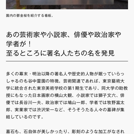
園内の鬱金桜を紹介する看板。
あの芸術家や小説家、俳優や政治家や
学者が！
至るところに著名人たちの名を発見
多くの幕末・明治以降の著名人や歴史的人物が眠っていらっ
しゃるのも谷中霊園の特徴。芸術関連であれば、東京藝術大
学に統合された東京美術学校の第1期生であり、同大学の助教
授にもなった日本画家の横山大観、小説家では獅子文六、俳
優では長谷川一夫、政治家では鳩山一郎、学者では牧野富太
郎、実業家では渋沢栄一など、そうそうたる人々の墓碑が集
結しているのです。
墓石も、石自体が美しかったり、彫刻のような加工がなされ