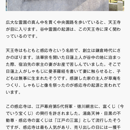
広大な霊園の真ん中を貫く中央園路を歩いていると、天王寺
が目に入ります。谷中霊園の起源は、この天王寺に深く関わ
っているのです。
天王寺はもともと感応寺という名前で、創立は鎌倉時代にさ
かのぼります。法華宗を開いた日蓮上人が谷中の地に泊まっ
た際、宿泊先の家主の妻がお産で苦しんでいました。そこで
日蓮上人がしゃもじに曼荼羅経を書いて妻に触らせると、子
どもは無事に生まれたそうです。感謝した家の主人が草庵を
つくり、しゃもじと像を祭ったのが感応寺の起源と言われて
います。
この感応寺は、江戸幕府第5代将軍・徳川綱吉に、富くじ（今
でいう宝くじ）の興行を許されました。湯島天神・目黒の不
動尊・感応寺の富くじは「江戸の三富」として流行したそう
ですが、感応寺は最も人気があり、売り出しの日には一獲千