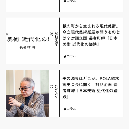
コラム
紙の町から生まれる現代美術。
今立現代美術紙展が問うものと
0
2
0
2
6
-
0
6
-
3
は？対話企画 長者町岬『日本
美術 近代化の蹉跌』
コラム
美の源泉はどこか。POLA鈴木
鄕史会長に聞く 対話企画 長
2
2
0
2
6
-
0
5
-
1
者町岬『日本美術 近代化の蹉
跌』
コラム