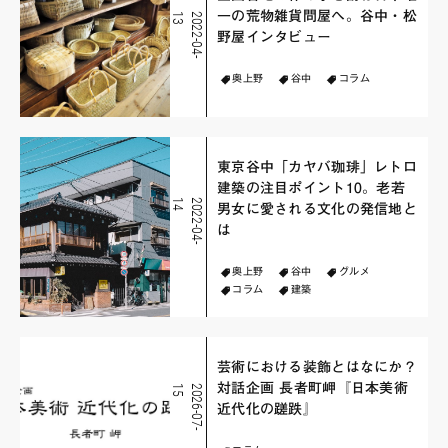
一の荒物雑貨問屋へ。谷中・松
3
2
0
2
2
-
0
4
-
1
野屋インタビュー
奥上野
谷中
コラム
東京谷中「カヤバ珈琲」レトロ
建築の注目ポイント10。老若
4
2
0
2
2
-
0
4
-
1
男女に愛される文化の発信地と
は
奥上野
谷中
グルメ
コラム
建築
芸術における装飾とはなにか？
対話企画 長者町岬『日本美術
5
2
0
2
6
-
0
7
-
1
近代化の蹉跌』