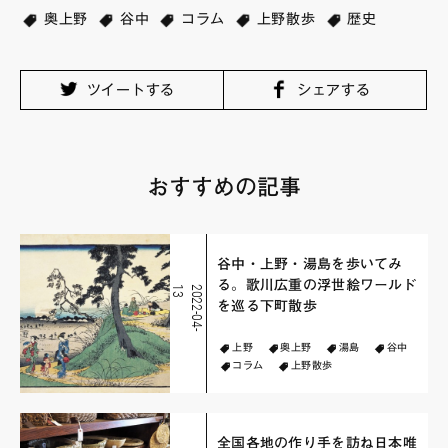
奥上野
谷中
コラム
上野散歩
歴史
ツイートする
シェアする
おすすめの記事
谷中・上野・湯島を歩いてみ
る。歌川広重の浮世絵ワールド
3
2
0
2
2
-
0
4
-
1
を巡る下町散歩
上野
奥上野
湯島
谷中
コラム
上野散歩
全国各地の作り手を訪ね日本唯