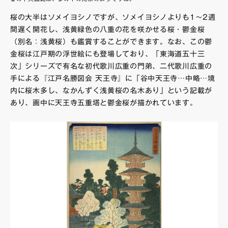
桜の大半はソメイヨシノですが、ソメイヨシノよりも1～2週
間遅く開花し、浅黄緑色の八重の花を咲かせる桜・鬱金桜
（別名：浅黄桜）も鑑賞することができます。なお、この鬱
金桜は江戸期の浮世絵にも登場しており、「東海道五十三
次」シリーズで有名な初代歌川広重の門弟、二代歌川広重の
手による『江戸名勝図会 天王寺』に「谷中天王寺…中略…境
内に桜木多し、なかんずく浅黄桜の名木あり」という記載が
あり、画中に天王寺五重塔と鬱金桜が描かれています。