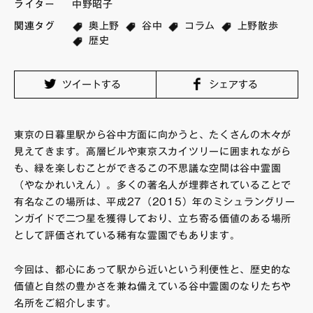
ライター
中野昭子
FAQ・お問い合わせ
関連タグ
奥上野
谷中
コラム
上野散歩
歴史
ツイートする
シェアする
東京の日暮里駅から谷中方面に向かうと、たくさんの木々が
見えてきます。高層ビルや東京スカイツリーに囲まれながら
も、緑を楽しむことができるこの不思議な空間は谷中霊園
（やなかれいえん）。多くの著名人が埋葬されていることで
有名なこの場所は、平成27（2015）年のミシュラングリー
ンガイドで二つ星を獲得しており、立ち寄る価値のある場所
として評価されている稀有な霊園でもあります。
今回は、都心にあって駅から近いという利便性と、歴史的な
価値と自然の豊かさを兼ね備えている谷中霊園のなりたちや
名所をご紹介します。