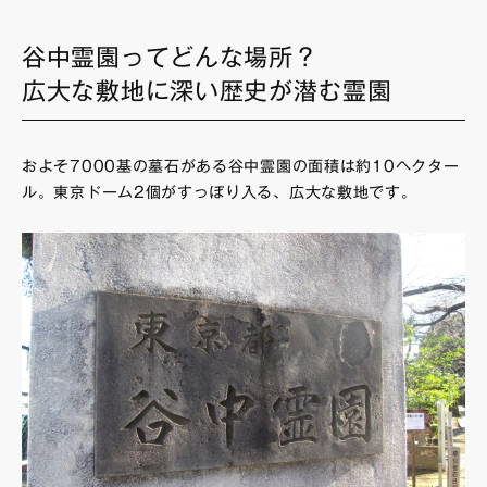
谷中霊園ってどんな場所？
広大な敷地に深い歴史が潜む霊園
およそ7000基の墓石がある谷中霊園の面積は約10ヘクター
ル。東京ドーム2個がすっぽり入る、広大な敷地です。