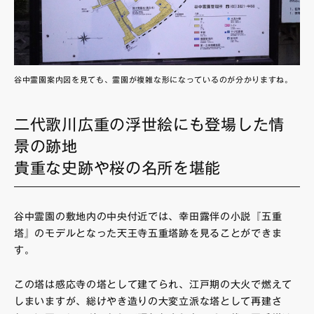
谷中霊園案内図を見ても、霊園が複雑な形になっているのが分かりますね。
二代歌川広重の浮世絵にも登場した情
景の跡地
貴重な史跡や桜の名所を堪能
谷中霊園の敷地内の中央付近では、幸田露伴の小説『五重
塔』のモデルとなった天王寺五重塔跡を見ることができま
す。
この塔は感応寺の塔として建てられ、江戸期の大火で燃えて
しまいますが、総けやき造りの大変立派な塔として再建さ