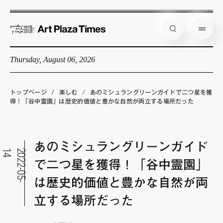
Thursday, August 06, 2026
藝大アートプラザとは
企画展情報
トップページ
/
楽しむ
/
あのミシュラングリーンガイドで二つ星を獲
得！「谷中霊園」は歴史的価値と豊かな自然が両立する場所だった
インタビュー
コラム
あのミシュラングリーンガイド
アーティスト
4
2
0
2
2
-
0
5
-
1
で二つ星を獲得！「谷中霊園」
店舗からのお知らせ
は歴史的価値と豊かな自然が両
公式通販
立する場所だった