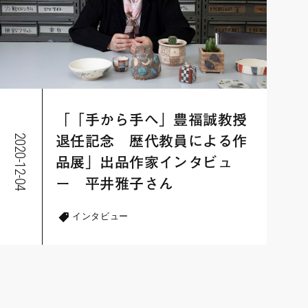
「「手から手へ」豊福誠教授
2020-12-04
退任記念 歴代教員による作
品展」出品作家インタビュ
ー 平井雅子さん
インタビュー