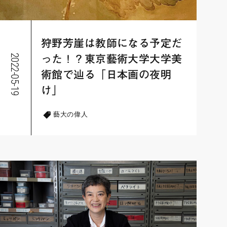
狩野芳崖は教師になる予定だ
2022-05-19
った！？東京藝術大学大学美
術館で辿る「日本画の夜明
け」
藝大の偉人