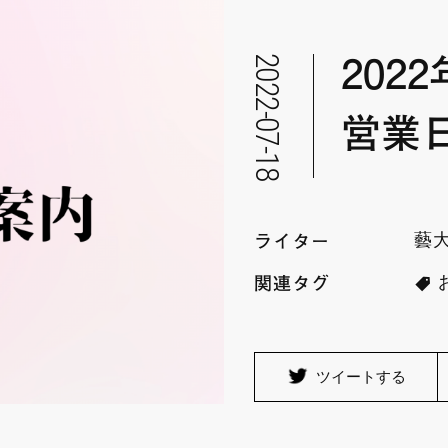
2022-07-18
202
営業
藝
ライター
関連タグ
ツイートする