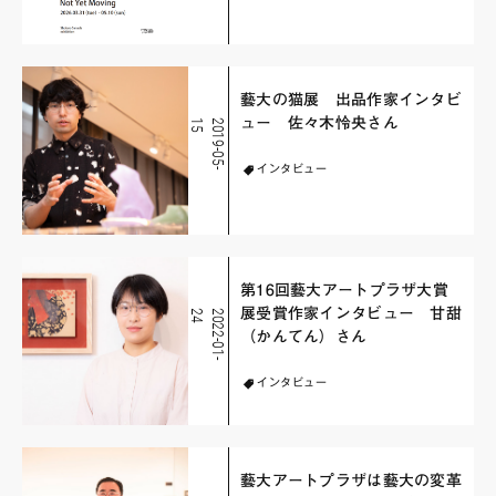
藝大の猫展 出品作家インタビ
ュー 佐々木怜央さん
5
2
0
1
9
-
0
5
-
1
インタビュー
第16回藝大アートプラザ大賞
展受賞作家インタビュー 甘甜
4
2
0
2
2
-
0
1
-
2
（かんてん）さん
インタビュー
藝大アートプラザは藝大の変革