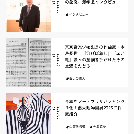
の象徴。澤学長インタビュー
5
2
0
2
2
-
0
3
-
1
インタビュー
東京音楽学校出身の作曲家・本
居長世。『仰げば尊し』『赤い
8
2
0
2
2
-
0
6
-
1
靴』数々の童謡を手がけたその
生涯をたどる
藝大の偉人
今年もアートプラザがジャング
ル化！藝大動物園展2025の作
3
2
0
2
5
-
0
3
-
2
家紹介
企画展情報
作品紹介