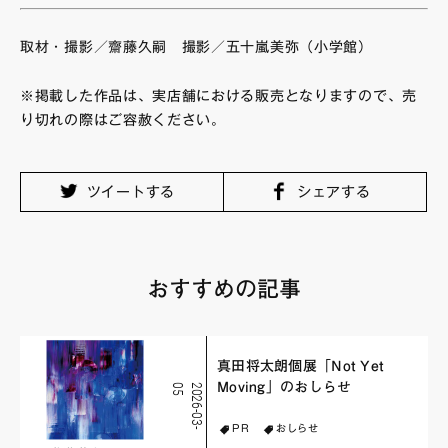
取材・撮影／齋藤久嗣 撮影／五十嵐美弥（小学館）
※掲載した作品は、実店舗における販売となりますので、売
り切れの際はご容赦ください。
ツイートする
シェアする
おすすめの記事
真田将太朗個展「Not Yet
Moving」のおしらせ
5
2
0
2
6
-
0
3
-
0
PR
おしらせ