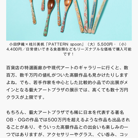
小田伊織×桂川美帆「PATTERN spoon」（大）5,500円・（小）
4,400円／日常使いできる食器類などもリーズナブルな価格で購入可能
です！
百貨店の特選画廊かや現代アートのギャラリーに行くと、数
百万、数千万円の値札がついた高額作品も見かけたりします
よね。でも、若手作家を中心とした比較的小品での出展がメ
インとなる藝大アートプラザの展示では、高くても数十万円
クラスが上限です。
もちろん、藝大アートプラザでも稀に日本を代表する著名
OB・OGの作品では500万円を超えるような作品も出品され
ることがあり、そういった高額作品との出会いも楽しみの一
つではありますが、アクセサリーやグラス、ぐい呑み、コッ