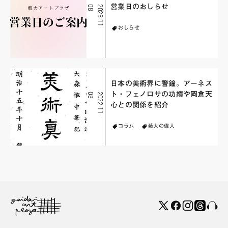
営業日のおしらせ
8
2
0
2
3
-
1
1
-
0
おしらせ
日本の美術界に警鐘。アーネス
ト・フェノロサの功績や岡倉天
8
2
0
2
2
-
1
1
-
0
心との関係を紹介
コラム
藝大の偉人