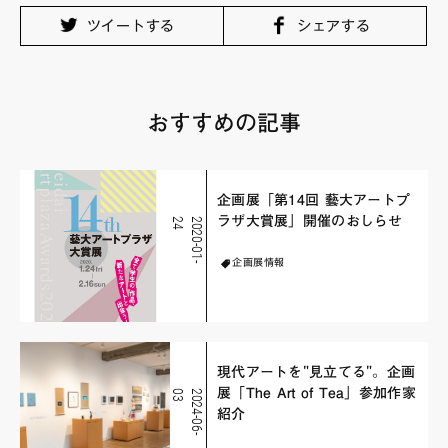
ツイートする
シェアする
おすすめの記事
企画展「第14回 藝大アートプ
ラザ大賞展」開催のおしらせ
4
2
0
2
0
-
0
1
-
2
企画展情報
現代アートを"見立てる"。企画
展「The Art of Tea」参加作家
3
2
0
2
4
-
0
6
-
0
紹介