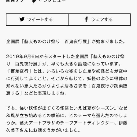
関連タグ
インタビュー
FAQ・お問い合わせ
ツイートする
シェアする
企画展「藝大もののけ祭り 百鬼夜行展」が始まりました。
2019年9月6日からスタートした企画展「藝大もののけ祭
り 百鬼夜行展」が、早くも大きな話題になっています。
「百鬼夜行」とは、いろいろな姿をした鬼や妖怪どもが夜中
に行列して歩くこと。そこから転じて、妖怪のように得体の
知れない悪人たちがうようよ居るさまを「百鬼夜行が跳梁跋
扈する」などと表現しますね。
でも、怖い妖怪が出てくる怪談といえば夏がシーズン。なぜ
秋風が立ち始めるこの季節に、このテーマを選んだのでしょ
うか。藝大アートプラザのチーフアートディレクター、伊藤
久美子さんにお話をうかがいました。