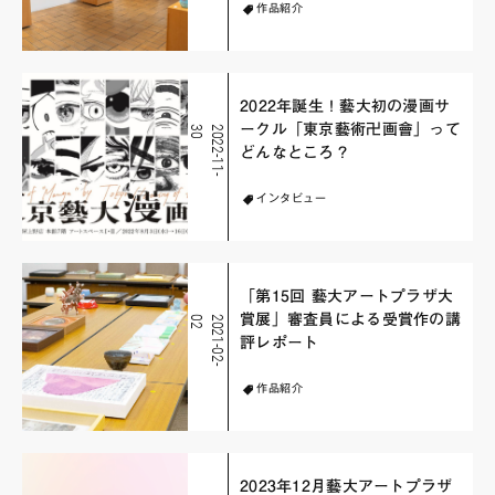
作品紹介
2022年誕生！藝大初の漫画サ
ークル「東京藝術卍画會」って
0
2
0
2
2
-
1
1
-
3
どんなところ？
インタビュー
「第15回 藝大アートプラザ大
賞展」審査員による受賞作の講
2
2
0
2
1
-
0
2
-
0
評レポート
作品紹介
2023年12月藝大アートプラザ