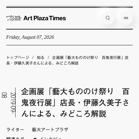
Friday, August 07, 2026
藝大アートプラザとは
企画展情報
トップページ
/
知る
/
企画展「藝大もののけ祭り 百鬼夜行展」店
長・伊藤久美子さんによる、みどころ解説
インタビュー
コラム
企画展「藝大もののけ祭り 百
アーティスト
8
2
0
1
9
-
0
9
-
0
鬼夜行展」店長・伊藤久美子さ
店舗からのお知らせ
んによる、みどころ解説
公式通販
ライター
藝大アートプラザ