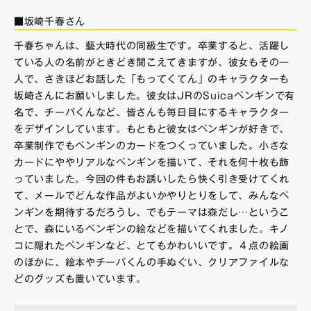
■坂崎千春さん
千春ちゃんは、藝大時代の同級生です。卒業すると、活躍し
ている人の名前がときどき聞こえてきますが、彼女もその一
人で、さきほどお話した「もってくてん」のキャラクターも
坂崎さんにお願いしました。彼女はJRのSuicaペンギンで有
名で、チーバくんなど、皆さんも毎日目にするキャラクター
をデザインしています。もともと彼女はペンギンが好きで、
卒業制作でもペンギンのカードをつくっていました。小さな
カードにややリアルなペンギンを描いて、それを何十枚も飾
っていました。今回の件もお誘いしたら快く引き受けてくれ
て、メールでどんな作品がよいかやりとりをして、みんなペ
ンギンを期待するだろうし、でもテーマは森だし…というこ
とで、森にいるペンギンの絵などを描いてくれました。キノ
コに隠れたペンギンなど、とてもかわいいです。４点の絵画
のほかに、絵本やチーバくんの手ぬぐい、クリアファイルな
どのグッズも置いています。