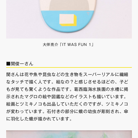
大伴亮介「IT WAS FUN 1」
■関俊一さん
関さんは花や魚や昆虫などの生き物をスーパーリアルに繊細
なタッチで描く人です。絵なの？と感じさせるほどの、子ど
もが見ても驚くような作品です。葛西臨海水族園の水槽に掲
示されたマグロの絵や図鑑などのイラストも描いています。
絵画とツミキノコも出品していただくのですが、ツミキノコ
が変わっています。石付きの部分に蛾の幼虫が彫刻され、傘
に羽化した蛾が描かれています。