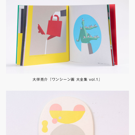
大伴亮介『ワンシーン画 大全集 vol.1』