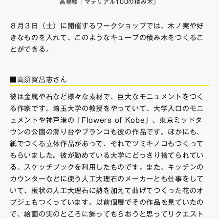
高橋綾「マテリアル100の積み木」
８月３日（土）に開催するワークショップでは、木ノ実や好
きなものを入れて、このようなキューブの積み木をつくるこ
とができる。
■高須賀昌志さん
彼は金属や石など様々な素材で、巨大なモニュメントをつく
る作家です。埼玉大学の教授をやっていて、大学入口のモニ
ュメントや神戸港の「Flowers of Kobe」、東京ミッドタ
ウンの公園の滑り台やブランコも彼の作品です。ほかにも、
紙でつくる立体作品があって、それでツミキノコもつくって
もらいました。彼が勤めている大学にどっさり捨てられてい
る、スケッチブックを利用したものです。また、キッチンの
カウンターなどに使う人工大理石のメーカーとも仕事をして
いて、板状の人工大理石に熱を加えて曲げてつくった花のオ
ブジェもつくっています。以前個展でその作品を見ていたの
で、絵画の実のところに飾ってもらおうと思ってリクエスト