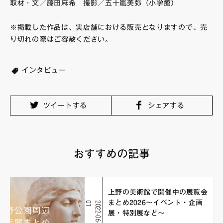
取材・文／藤田麻希 撮影／五十嵐美弥（小学館）
※掲載した作品は、実店舗における販売となりますので、売
り切れの際はご容赦ください。
インタビュー
ツイートする
シェアする
おすすめの記事
上野の美術館で開催中の展覧会
まとめ2026〜イベント・企画
1
2
0
2
2
-
0
6
-
0
展・特別展など〜