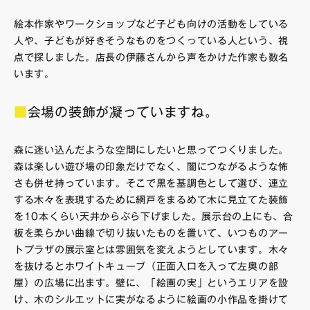
絵本作家やワークショップなど子ども向けの活動をしている
人や、子どもが好きそうなものをつくっている人という、視
点で探しました。店長の伊藤さんから声をかけた作家も数名
います。
■
会場の装飾が凝っていますね。
森に迷い込んだような空間にしたいと思ってつくりました。
森は楽しい遊び場の印象だけでなく、闇につながるような怖
さも併せ持っています。そこで黒を基調色として選び、連立
する木々を表現するために網戸をまるめて木に見立てた装飾
を10本くらい天井からぶら下げました。展示台の上にも、合
板を柔らかい曲線で切り抜いたものを置いて、いつものアー
トプラザの展示室とは雰囲気を変えようとしています。木々
を抜けるとホワイトキューブ（正面入口を入って左奥の部
屋）の広場に出ます。壁に、「絵画の実」というエリアを設
け、木のシルエットに実がなるように絵画の小作品を掛けて