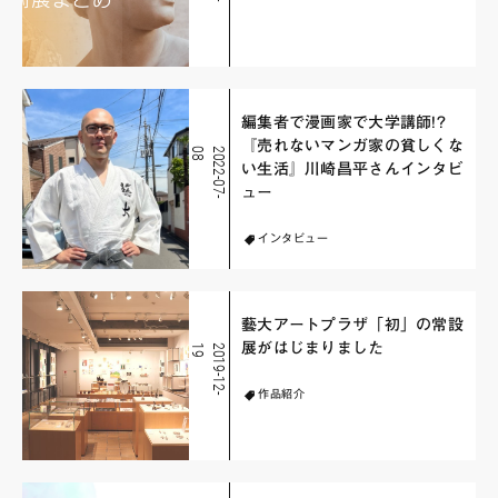
編集者で漫画家で大学講師!?
『売れないマンガ家の貧しくな
8
2
0
2
2
-
0
7
-
0
い生活』川崎昌平さんインタビ
ュー
インタビュー
藝大アートプラザ「初」の常設
展がはじまりました
9
2
0
1
9
-
1
2
-
1
作品紹介