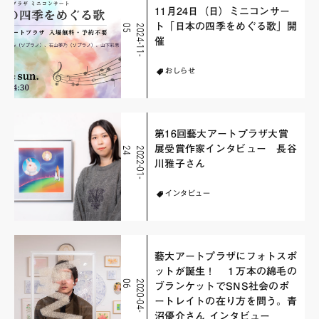
11月24日（日）ミニコンサー
ト「日本の四季をめぐる歌」開
5
2
0
2
4
-
1
1
-
0
催
おしらせ
第16回藝大アートプラザ大賞
展受賞作家インタビュー 長谷
4
2
0
2
2
-
0
1
-
2
川雅子さん
インタビュー
藝大アートプラザにフォトスポ
ットが誕生！ １万本の綿毛の
6
2
0
2
0
-
0
4
-
0
ブランケットでSNS社会のポ
ートレイトの在り方を問う。青
沼優介さん インタビュー