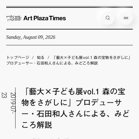
Sunday, August 09, 2026
藝大アートプラザとは
企画展情報
トップページ
/
知る
/
「藝大×子ども展vol.1 森の宝物をさがしに」
プロデューサー・石田和人さんによる、みどころ解説
インタビュー
コラム
「藝大×子ども展vol.1 森の宝
アーティスト
3
2
0
1
9
-
0
7
-
2
物をさがしに」プロデューサ
店舗からのお知らせ
ー・石田和人さんによる、みど
公式通販
ころ解説