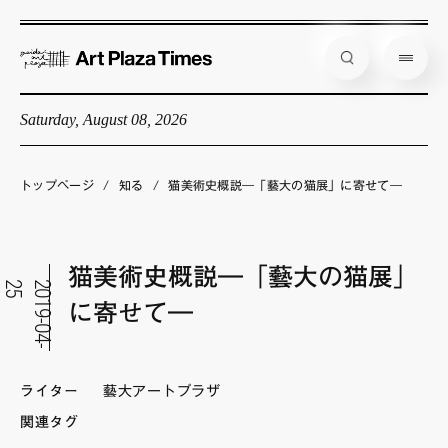
Saturday, August 08, 2026
藝大アートプラザとは
企画展情報
トップページ
/
知る
/
猫美術史概説―「藝大の猫展」に寄せて―
インタビュー
コラム
猫美術史概説―「藝大の猫展」
5
2
0
1
9
-
0
4
-
2
アーティスト
に寄せて―
店舗からのお知らせ
公式通販
ライター
藝大アートプラザ
関連タグ