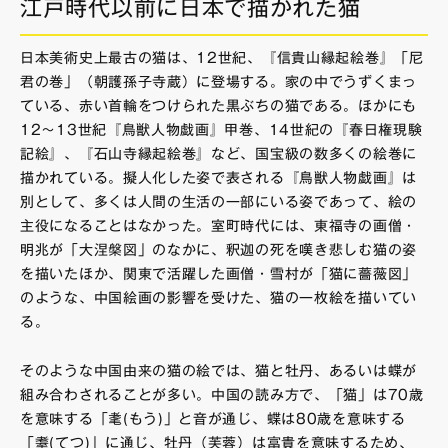
江戸時代以前に日本で描かれた猫
日本美術史上最古の猫は、12世紀、『信貴山縁起絵巻』「尼
君の巻」（朝護孫子寺蔵）に登場する。家の中でうずくまっ
ている、赤い首輪をつけられた黒ぶちの猫である。ほかにも
12〜13世紀『鳥獣人物戯画』甲巻、14世紀の『春日権現験
記絵』、『石山寺縁起絵巻』など、国宝級の数多くの絵巻に
描かれている。擬人化した姿で表される『鳥獣人物戯画』は
別として、多くは人間の生活の一部にいる姿であって、絵の
主役になることはなかった。室町時代には、東福寺の画僧・
明兆が「大涅槃図」のなかに、釈迦の死を嘆き悲しむ猫の姿
を描いたほか、関東で活躍した画僧・雪村が「猫に薔薇図」
のような、中国絵画の影響を受けた、猫の一枚絵を描いてい
る。
そのような中国由来の猫の絵では、猫と牡丹、あるいは蝶が
組み合わされることが多い。中国の読み方で、「猫」は70歳
を意味する「耄(もう)」と音が通じ、蝶は80歳を意味する
「耋(てつ)」に通じ、牡丹（芙蓉）は富貴を意味するため、