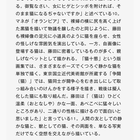
る。御覧なさい、女にヒゲとシッポを附ければ、そ
のまま猫になるぢゃないですか」と述べている
。
10
マネが「オランピア」で、裸婦の横に尻を高く上げ
た黒猫を描いて物議を醸したのと同じように、藤田
も裸婦像の足元に小道具のように猫を座らせ、女性
の怪しげな雰囲気を演出している。一方、自画像に
登場する猫は、藤田に密着しているものが多く、親
しげなペットとして描かれる。「猫十態」という版
画集では、さまざまなポーズでくつろぐ静かな猫を
単独で描く。東京国立近代美術館が所蔵する「争闘
（猫）」では、猫同士が闘争心をむき出しにして取
っ組み合いのけんかをする様子を描き、戦後は擬人
化した猫にも取り組んだ。藤田は「（猫は）ひどく
温柔（おとなしや）かな一面、あべこべに猛々しい
ところがあり、二通りの性格に描けるので面白いと
思いました」と言っている
。人間の友としての静
11
かな猫と、獣としての猫、その両面を、単なる写実
だけでなく空想を交えながら描いている。