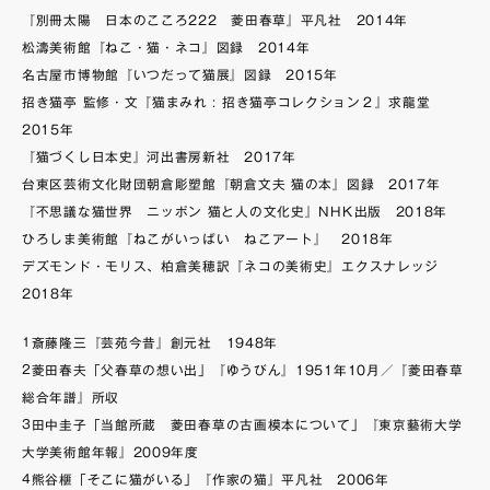
『別冊太陽 日本のこころ222 菱田春草』平凡社 2014年
松濤美術館『ねこ・猫・ネコ』図録 2014年
名古屋市博物館『いつだって猫展』図録 2015年
招き猫亭 監修・文『猫まみれ : 招き猫亭コレクション２』求龍堂
2015年
『猫づくし日本史』河出書房新社 2017年
台東区芸術文化財団朝倉彫塑館『朝倉文夫 猫の本』図録 2017年
『不思議な猫世界 ニッポン 猫と人の文化史』NHK出版 2018年
ひろしま美術館『ねこがいっぱい ねこアート』 2018年
デズモンド・モリス、柏倉美穂訳『ネコの美術史』エクスナレッジ
2018年
1
斎藤隆三『芸苑今昔』創元社 1948年
2
菱田春夫「父春草の想い出」『ゆうびん』1951年10月／『菱田春草
総合年譜』所収
3
田中圭子「当館所蔵 菱田春草の古画模本について」『東京藝術大学
大学美術館年報』2009年度
4
熊谷榧「そこに猫がいる」『作家の猫』平凡社 2006年