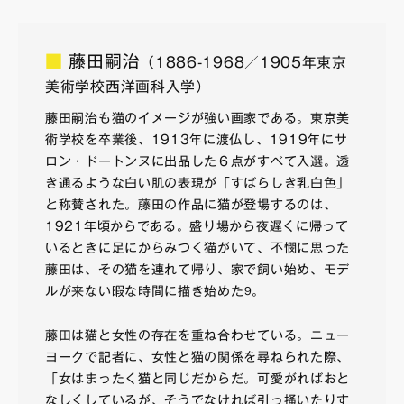
■
藤田嗣治
（1886-1968／1905年東京
美術学校西洋画科入学）
藤田嗣治も猫のイメージが強い画家である。東京美
術学校を卒業後、1913年に渡仏し、1919年にサ
ロン・ドートンヌに出品した６点がすべて入選。透
き通るような白い肌の表現が「すばらしき乳白色」
と称賛された。藤田の作品に猫が登場するのは、
1921年頃からである。盛り場から夜遅くに帰って
いるときに足にからみつく猫がいて、不憫に思った
藤田は、その猫を連れて帰り、家で飼い始め、モデ
ルが来ない暇な時間に描き始めた
。
9
藤田は猫と女性の存在を重ね合わせている。ニュー
ヨークで記者に、女性と猫の関係を尋ねられた際、
「女はまったく猫と同じだからだ。可愛がればおと
なしくしているが、そうでなければ引っ掻いたりす