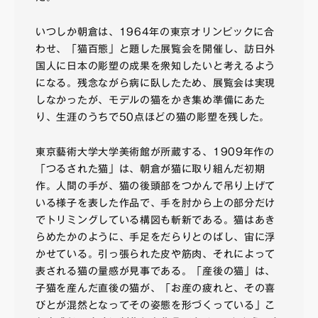
いつしか朝倉は、1964年の東京オリンピックに合
わせ、「猫百態」と題した展覧会を開催し、訪日外
国人に日本の彫塑の成果を衆知したいと考えるよう
になる。残念ながら病に臥したため、展覧会は実現
しなかったが、モデルの猫をかき集め準備にあた
り、生涯のうちで50点ほどの猫の彫塑を残した。
東京藝術大学大学美術館が所蔵する、1909年作の
「つるされた猫」は、朝倉が猫に取り組んだ初期
作。人間の手が、猫の後頭部をつかんで吊り上げて
いる様子を表した作品で、手を肘から上の部分だけ
でトリミングしている構図も斬新である。猫はあき
らめたかのように、手足をだらりとのばし、宙に浮
かせている。引っ張られた皮や筋肉、それによって
表される猫の量感が見事である。「産後の猫」は、
子猫を産んだ直後の猫が、「お産の疲れと、その喜
びとが混然となってその姿態を形づくっている」こ