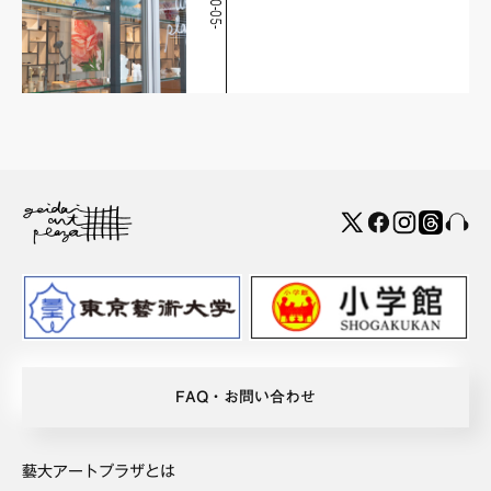
2
0
2
0
-
0
5
-
1
FAQ・お問い合わせ
藝大アートプラザとは