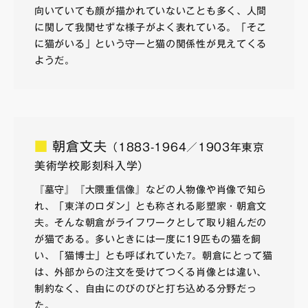
向いていても顔が描かれていないことも多く、人間
に関して我関せずな様子がよく表れている。「そこ
に猫がいる」という守一と猫の関係性が見えてくる
ようだ。
■
朝倉文夫
（1883-1964／1903年東京
美術学校彫刻科入学）
『墓守』『大隈重信像』などの人物像や肖像で知ら
れ、「東洋のロダン」とも称される彫塑家・朝倉文
夫。そんな朝倉がライフワークとして取り組んだの
が猫である。多いときには一度に19匹もの猫を飼
い、「猫博士」とも呼ばれていた
。朝倉にとって猫
7
は、外部からの注文を受けてつくる肖像とは違い、
制約なく、自由にのびのびと打ち込める分野だっ
た。