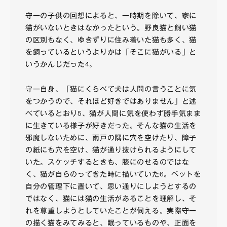
守一の子供の回想によると、一時期を除いて、家に
猫がいないときはなかったという。野良猫と飼い猫
の区別もなく、ゆきずりに住み着いた猫も多く、猫
を飼っているというよりかは「そこに猫がいる」と
いうかんじだった
。
4
守一自身、「猫にくらべて犬は人間の言うことに気
をつかうので、それほど好きではありません」と述
べているとおり
、猫が人間に気を使わず勝手気まま
5
に生きている様子が好きだった。そんな猫の生活を
邪魔しないために、雨戸の隅に穴を空けたり、障子
の紙にも穴を空け、猫が通り抜けられるようにして
いた。スケッチするときも、膝にのせるのではな
く、猫が自らのってきた時に描いていた
。ペットを
6
自分の管理下に置いて、思い通りにしようとするの
ではなく、猫には猫の生活があることを理解し、そ
れを尊重しようとしていたことが伺える。実際守一
の描く猫をみてみると、眠っているものや、正面を