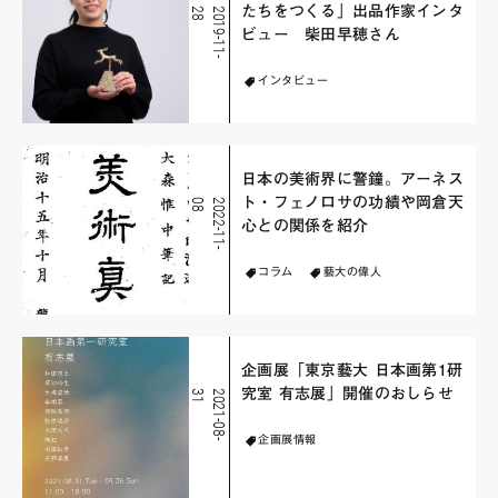
たちをつくる」出品作家インタ
8
2
0
1
9
-
1
1
-
2
ビュー 柴田早穂さん
インタビュー
日本の美術界に警鐘。アーネス
ト・フェノロサの功績や岡倉天
8
2
0
2
2
-
1
1
-
0
心との関係を紹介
コラム
藝大の偉人
企画展「東京藝大 日本画第1研
究室 有志展」開催のおしらせ
1
2
0
2
1
-
0
8
-
3
企画展情報