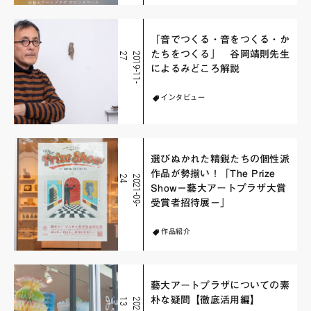
「音でつくる・音をつくる・か
たちをつくる」 谷岡靖則先生
7
2
0
1
9
-
1
1
-
2
によるみどころ解説
インタビュー
選びぬかれた精鋭たちの個性派
作品が勢揃い！「The Prize
4
2
0
2
1
-
0
9
-
2
Show－藝大アートプラザ大賞
受賞者招待展－」
作品紹介
藝大アートプラザについての素
朴な疑問【徹底活用編】
3