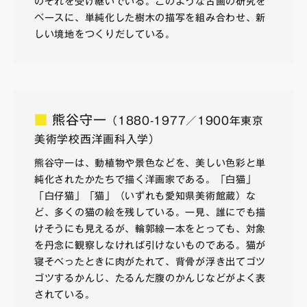
のそれを受け継いでいる。このような古画の研究を
ベースに、単純化した樹木の描写を組み合わせ、新
しい境地をつくりだしている。
■
熊谷守一
（1880-1977／1900年東京
美術学校西洋画科入学）
熊谷守一は、動植物や景色などを、美しい色彩と単
純化されたかたちで描く洋画家である。「白猫」
「白仔猫」「猫」（いずれも愛知県美術館蔵）な
ど、多くの猫の絵を残している。一見、誰にでも描
けそうにも見えるが、輪郭線一本をとっても、対象
を丹念に観察しなければ引けないものである。猫が
寝そべったときに肉がたれて、背骨が浮き出てゴツ
ゴツするかんじ、たるんだ腹のかんじなどがよく表
されている。