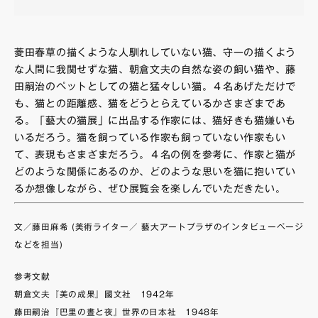
菱田春草の描くような人馴れしていない猫、守一の描くよう
な人間に我関せずな猫、朝倉文夫の自然な姿の飼い猫や、藤
田嗣治のペットとしての猫と猛々しい猫。４名あげただけで
も、猫との距離感、猫をどうとらえているかさまざまであ
る。「藝大の猫展」に出品する作家には、猫好きも猫嫌いも
いるだろう。猫を飼っている作家も飼っていない作家もい
て、表現もさまざまだろう。４名の例を参考に、作家と猫が
どのような関係にあるのか、どのような思いを猫に抱いてい
るか想像しながら、ぜひ展覧会を楽しんでいただきたい。
文／藤田麻希 (美術ライター／ 藝大アートプラザのインタビューページ
などを担当)
参考文献
朝倉文夫『美の成果』國文社 1942年
藤田嗣治『巴里の晝と夜』世界の日本社 1948年