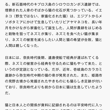
る。新石器時代のキプロス島のシロウロカンボス遺跡では、
埋葬された人骨のそばから猫の化石が見つかっている。イエ
ネコ（野生ではない、家畜化された猫）は、エジプトからメ
ソポタミアにかけて生息していたリビアヤマネコを、長い年
月をかけながら家畜化して誕生した。人間が農耕をはじめる
と穀物を狙ってネズミが集り、ネズミを食べたい猫が集ま
り、ネズミの被害を減らしたい人間と猫の希望が合致。猫と
人間は親しくなった。
日本には、奈良時代後期、遣唐使船で経典が運ばれてくる
際、ネズミの被害から経典を守るために猫もやって来た、と
いうのが定説となっている。だが、近年、壱岐島のカラカミ
遺跡から弥生時代中期の猫の骨が発見された。また、姫路市
の見野古墳から発掘されたやきものにも猫らしき足跡が付い
ており、奈良時代よりも前から日本に猫は生息していたよう
だ。
猫と日本人との関係が資料に記録されるのは平安時代に入っ