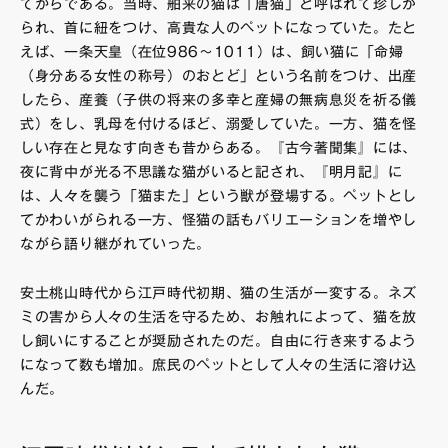
てからである。当時、舶来の猫は「唐猫」と呼ばれて珍しが
られ、首に紐をつけ、高貴な人のペットになっていた。たと
えば、一条天皇（在位986〜1011）は、飼い猫に「命婦
（身分ある女性の称号）のおとど」という名前をつけ、出産
したら、産養（子供の将来の多幸と産婦の無病息災を祈る儀
式）をし、乳母を付けるほど、溺愛していた。一方、猫を怪
しい存在と見なす向きも昔からある。『古今著聞集』には、
夜に背中が光る不思議な猫がいると記され、『明月記』に
は、人々を襲う「猫また」という獣が登場する。ペットとし
てかわいがられる一方、怪猫の話もバリエーションを増やし
ながら語り継がれていった。
安土桃山時代から江戸時代初期、猫の生活が一変する。ネズ
ミの害から人々の生活を守るため、お触れによって、猫を放
し飼いにすることが奨励されたのだ。自由に行き来するよう
になって数も増加。庶民のペットとして人々の生活に溶け込
んだ。