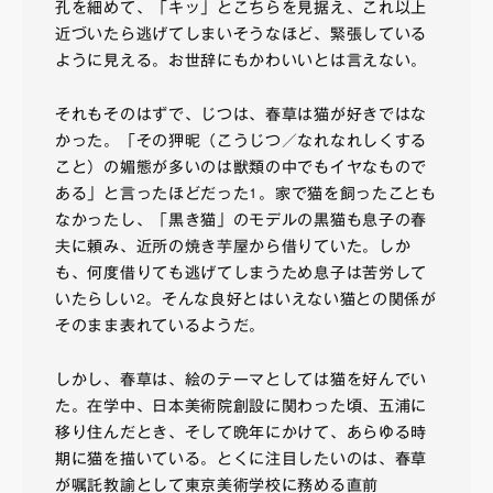
孔を細めて、「キッ」とこちらを見据え、これ以上
近づいたら逃げてしまいそうなほど、緊張している
ように見える。お世辞にもかわいいとは言えない。
それもそのはずで、じつは、春草は猫が好きではな
かった。「その狎昵（こうじつ／なれなれしくする
こと）の媚態が多いのは獣類の中でもイヤなもので
ある」と言ったほどだった
。家で猫を飼ったことも
1
なかったし、「黒き猫」のモデルの黒猫も息子の春
夫に頼み、近所の焼き芋屋から借りていた。しか
も、何度借りても逃げてしまうため息子は苦労して
いたらしい
。そんな良好とはいえない猫との関係が
2
そのまま表れているようだ。
しかし、春草は、絵のテーマとしては猫を好んでい
た。在学中、日本美術院創設に関わった頃、五浦に
移り住んだとき、そして晩年にかけて、あらゆる時
期に猫を描いている。とくに注目したいのは、春草
が嘱託教諭として東京美術学校に務める直前