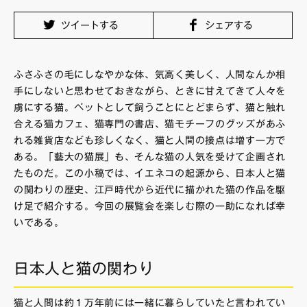
FAQ・お問い合わせ
ツイートする
シェアする
ふさふさの毛にしなやかな体、気高く美しく、人間なんか相
手にしないと思わせておきながら、ときに甘えてきて人々を
虜にする猫。ペットとして飼うことにとどまらず、猫と触れ
合える猫カフェ、猫専門の書店、猫モチーフのグッズがあふ
れる雑貨店なども珍しくなく、猫と人間の接点は増す一方で
ある。「藝大の猫展」も、そんな猫の人気を受けて企画され
たものだ。この小稿では、イエネコの起源から、日本人と猫
の関わりの歴史、江戸時代から近代に描かれた猫の作品を駆
け足で紹介する。今回の展覧会を楽しむ際の一助になれば幸
いである。
日本人と猫の関わり
猫と人間は約１万年前には一緒に暮らしていたと言われてい