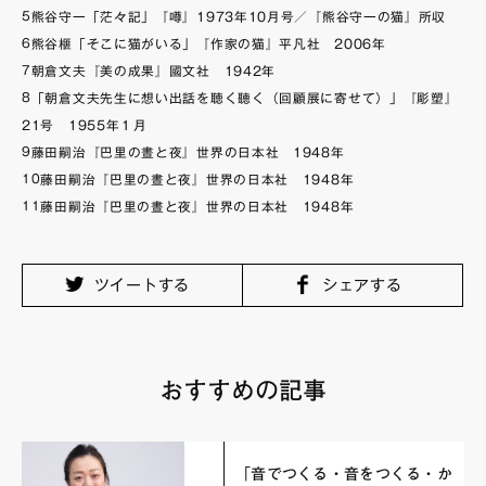
5
熊谷守一「茫々記」『噂』1973年10月号／『熊谷守一の猫』所収
6
熊谷榧「そこに猫がいる」『作家の猫』平凡社 2006年
7
朝倉文夫『美の成果』國文社 1942年
8
「朝倉文夫先生に想い出話を聴く聽く（回顧展に寄せて）」『彫塑』
21号 1955年１月
9
藤田嗣治『巴里の晝と夜』世界の日本社 1948年
10
藤田嗣治『巴里の晝と夜』世界の日本社 1948年
11
藤田嗣治『巴里の晝と夜』世界の日本社 1948年
ツイートする
シェアする
おすすめの記事
「音でつくる・音をつくる・か