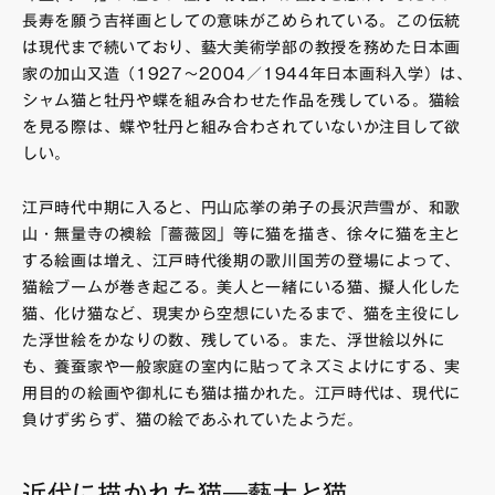
長寿を願う吉祥画としての意味がこめられている。この伝統
は現代まで続いており、藝大美術学部の教授を務めた日本画
家の加山又造（1927〜2004／1944年日本画科入学）は、
シャム猫と牡丹や蝶を組み合わせた作品を残している。猫絵
を見る際は、蝶や牡丹と組み合わされていないか注目して欲
しい。
江戸時代中期に入ると、円山応挙の弟子の長沢芦雪が、和歌
山・無量寺の襖絵「薔薇図」等に猫を描き、徐々に猫を主と
する絵画は増え、江戸時代後期の歌川国芳の登場によって、
猫絵ブームが巻き起こる。美人と一緒にいる猫、擬人化した
猫、化け猫など、現実から空想にいたるまで、猫を主役にし
た浮世絵をかなりの数、残している。また、浮世絵以外に
も、養蚕家や一般家庭の室内に貼ってネズミよけにする、実
用目的の絵画や御札にも猫は描かれた。江戸時代は、現代に
負けず劣らず、猫の絵であふれていたようだ。
近代に描かれた猫―藝大と猫