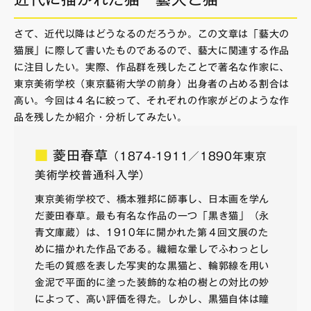
さて、近代以降はどうなるのだろうか。この文章は「藝大の
猫展」に際して書いたものであるので、藝大に関連する作品
に注目したい。実際、作品群を残したことで著名な作家に、
東京美術学校（東京藝術大学の前身）出身者の占める割合は
高い。今回は４名に絞って、それぞれの作家がどのような作
品を残したか紹介・分析してみたい。
■
菱田春草
（1874-1911／1890年東京
美術学校普通科入学）
東京美術学校で、橋本雅邦に師事し、日本画を学ん
だ菱田春草。最も有名な作品の一つ「黒き猫」（永
青文庫蔵）は、1910年に開かれた第４回文展のた
めに描かれた作品である。繊細な暈しでふわっとし
た毛の質感を表した写実的な黒猫と、輪郭線を用い
金泥で平面的に塗った装飾的な柏の樹との対比の妙
によって、高い評価を得た。しかし、黒猫自体は瞳