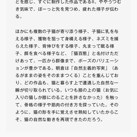
とを感じ、すぐに制作した作品である
。ややうつむ
8
き気味で、ぼーっと先を見つめ、疲れた様子が伝わ
る。
ほかにも複数の子猫が寄り添う様子、子猫に乳を与
える様子、獲物を狙って身構える様子、ネズミを捕
らえた様子、背伸びをする様子、丸まって眠る様
子、餌を食べる様子など、「猫百態」と名付けただ
けあって、一匹から群像まで、ポーズのバリエーシ
ョンが豊かである。朝倉は「自然主義的写実」（あ
るがままの姿をそのままつくる）ことを重んじてお
り、どの作品も、猫と暮らす上で遭遇した自然な一
瞬が切り取られている。いつも膝の上の猫（お気に
入りの猫しか膝にのることを許さなかった）を触っ
て、骨格の様子や筋肉の付き方を探っていた。その
ように、猫の形を手に覚えさせ熟知していたからこ
そ、猫の自然な動きを再現できたのだろう。