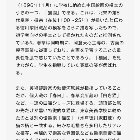
（1896年11月）に学校に納めた中国絵画の模本の
うちの一つ、「猫図」である。これは、北宋の第8
代皇帝・徽宗（在位1100～25年）が描いたと伝わ
る徳川家旧蔵品の模写をさらに描き写したもので、
初学者向けの手本として描かれたものだと推測され
ている
。春草は同時期に、岡倉天心主導の、古画の
3
模写事業に従事しており、古画を学習することの重
要性を肌で感じていたことであろう。「猫図」を見
せながら、学生を指導していた春草の姿が偲ばれ
る。
また、美術評論家の勅使河原純が指摘していること
だが、個人蔵の「春日」、春草会所蔵の「白き猫」
など、一連の白猫シリーズに登場する、頭頂部と尾
の先だけが黒い特徴的な猫は、東京美術学校に納め
たのとは別の伝徽宗「猫図」（水戸徳川家旧蔵）の
猫の柄と一致する。細かな毛描きを多用したリアル
な描写、神秘的で崇高な雰囲気なども徽宗皇帝の猫