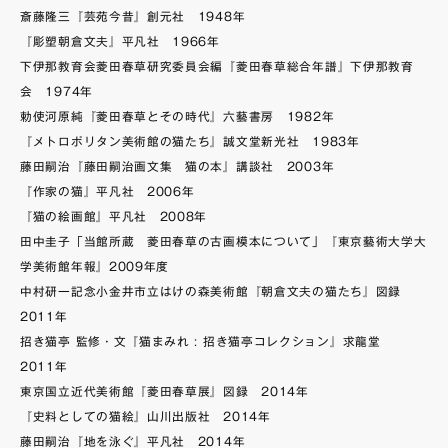
斎藤隆三『芸苑今昔』創元社 1948年
『彫塑朝倉文夫』平凡社 1966年
下伊那教育会菱田春草研究委員会編『菱田春草総合年譜』下伊那教育
会 1974年
勅使河原純『菱田春草とその時代』六藝書房 1982年
『メトロポリタン美術館の猫たち』誠文堂新光社 1983年
藤田嗣治『藤田嗣治画文集 猫の本』講談社 2003年
『作家の猫』平凡社 2006年
『猫の絵画館』平凡社 2008年
田中圭子「当館所蔵 菱田春草の古画模本について」『東京藝術大学大
学美術館年報』2009年度
中村研一記念小金井市立はけの森美術館『朝倉文夫の猫たち』図録
2011年
招き猫亭 監修・文『猫まみれ : 招き猫亭コレクション』求龍堂
2011年
東京国立近代美術館『菱田春草展』図録 2014年
『史料としての猫絵』山川出版社 2014年
藤田嗣治『地を泳ぐ』平凡社 2014年