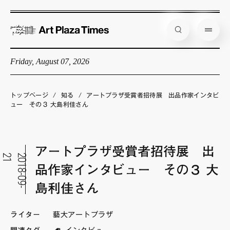
Friday, August 07, 2026
藝大アートプラザとは
企画展情報
トップページ
/
知る
/
アートプラザ受賞者招待展 出品作家インタビ
ュー その３ 大島利佳さん
インタビュー
コラム
アートプラザ受賞者招待展 出
アーティスト
1
2
0
1
8
-
0
9
-
2
品作家インタビュー その３ 大
店舗からのお知らせ
島利佳さん
公式通販
ライター
藝大アートプラザ