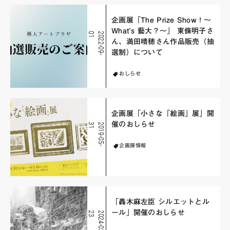
企画展「The Prize Show！～
What’s 藝大？～」 東條明子さ
1
2
0
2
2
-
0
9
-
0
ん、満田晴穂さん作品販売（抽
選制）について
おしらせ
企画展「小さな「絵画」展」開
催のおしらせ
1
2
0
1
9
-
0
5
-
3
企画展情報
「轟木麻左臣 シルエットとル
ール」開催のおしらせ
3
2
0
2
4
-
0
2
-
2