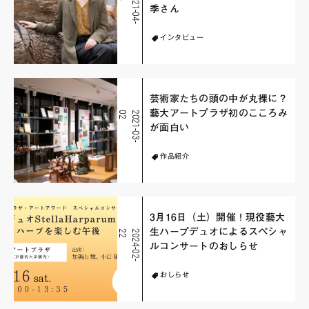
2
0
2
1
-
0
4
-
1
季さん
インタビュー
芸術家たちの頭の中が丸裸に？
藝大アートプラザ初のこころみ
2
2
0
2
1
-
0
3
-
0
が面白い
作品紹介
3月16日（土）開催！現役藝大
生ハープデュオによるスペシャ
2
2
0
2
4
-
0
2
-
2
ルコンサートのおしらせ
おしらせ