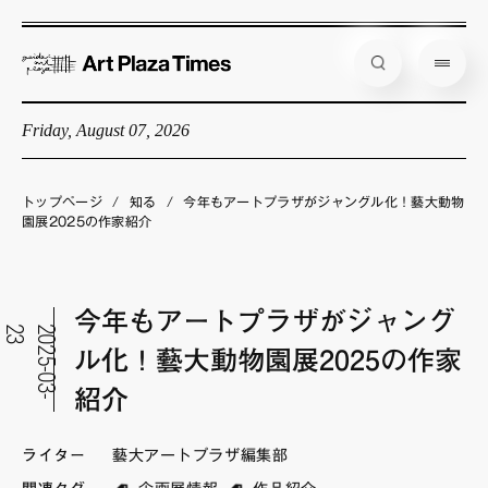
Friday, August 07, 2026
藝大アートプラザとは
企画展情報
トップページ
/
知る
/
今年もアートプラザがジャングル化！藝大動物
園展2025の作家紹介
インタビュー
コラム
今年もアートプラザがジャング
アーティスト
3
2
0
2
5
-
0
3
-
2
ル化！藝大動物園展2025の作家
店舗からのお知らせ
紹介
公式通販
ライター
藝大アートプラザ編集部