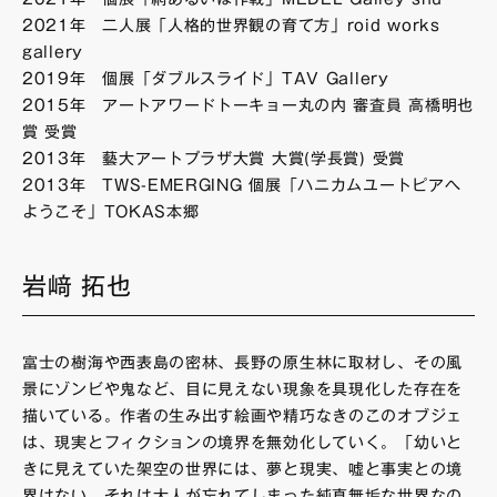
2021年 二人展「人格的世界観の育て方」roid works
gallery
2019年 個展「ダブルスライド」TAV Gallery
2015年 アートアワードトーキョー丸の内 審査員 高橋明也
賞 受賞
2013年 藝大アートプラザ大賞 大賞(学長賞) 受賞
2013年 TWS-EMERGING 個展「ハニカムユートピアへ
ようこそ」TOKAS本郷
岩﨑 拓也
富士の樹海や西表島の密林、長野の原生林に取材し、その風
景にゾンビや鬼など、目に見えない現象を具現化した存在を
描いている。作者の生み出す絵画や精巧なきのこのオブジェ
は、現実とフィクションの境界を無効化していく。「幼いと
きに見えていた架空の世界には、夢と現実、嘘と事実との境
界はない。それは大人が忘れてしまった純真無垢な世界なの