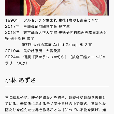
1990年 アルゼンチン生まれ 生後1歳から東京で育つ
2017年 戸部眞紀財団奨学金 奨学生
2018年 東京藝術大学大学院 美術研究科絵画専攻日本画分
野 修士課程 修了
第7回 大作公募展 Artist Group 風 入賞
2019年 美の起原展 大賞受賞
2024年 個展『夢かうつつか幻か』（銀座三越アートギャ
ラリー/東京）
小林 あずさ
三つ編みや蛇、紐や迷路などを描き、連続性や連鎖を表現し
ている。無関係に思えるモノ同士を絵の中で繋ぎ、意味的な
隔たりを超えた世界を作ることは「知っている物を繋げ、知