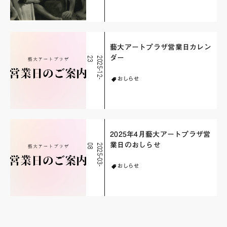
藝大アートプラザ営業日カレン
ダー
3
2
0
2
5
-
1
2
-
2
おしらせ
2025年4月藝大アートプラザ営
業日のおしらせ
8
2
0
2
5
-
0
3
-
0
おしらせ