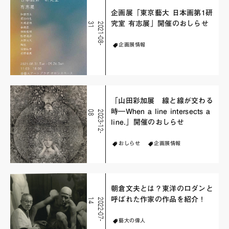
企画展「東京藝大 日本画第1研
究室 有志展」開催のおしらせ
1
2
0
2
1
-
0
8
-
3
企画展情報
「山田彩加展 線と線が交わる
時―When a line intersects a
8
2
0
2
3
-
1
2
-
0
line.」開催のおしらせ
おしらせ
企画展情報
朝倉文夫とは？東洋のロダンと
呼ばれた作家の作品を紹介！
4
2
0
2
2
-
0
7
-
1
藝大の偉人