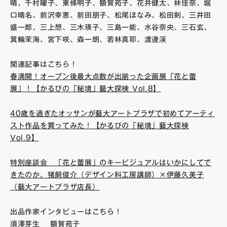
晴、千村曜子、東條明子、額賀苑子、花井健太、林佳奈、堀
口晴名、前沢幸恵、前田朋子、松尾ほなみ、松田剣、三井田
盛一郎、三上想、三木瑛子、三島一能、水谷奈央、三石玄、
箕輪茉海、宮下咲、森一朗、若林真耶、渡邊渓
関連記事はこちら！
春満開！オープン後最大点数が出揃った企画展「花と蕾
展」！【かるびの「秘境」藝大探検 Vol.8】
40歳を過ぎたオッサンが藝大アートプラザで初めてアーティ
スト作品を買ってみた！【かるびの「秘境」藝大探検
Vol.9】
特別座談会 「花と蕾展」のキービジュアルはいかにしてで
きたのか。猪飼俊介（デザイン科工房講師）×伊藤久美子
（藝大アートプラザ店長）
出品作家インタビューはこちら！
須澤芽生
額賀苑子