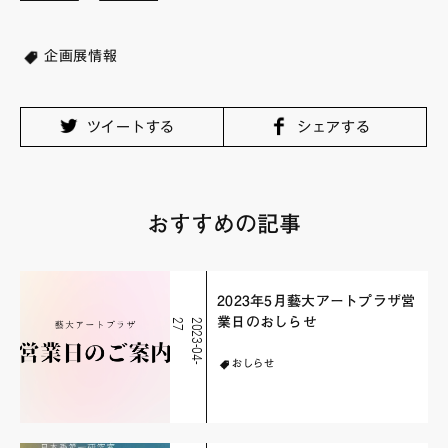
企画展情報
ツイートする
シェアする
おすすめの記事
2023年5月藝大アートプラザ営
業日のおしらせ
7
2
0
2
3
-
0
4
-
2
おしらせ