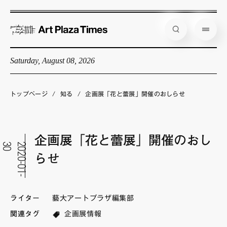
Saturday, August 08, 2026
藝大アートプラザとは
企画展情報
トップページ
/
知る
/
企画展「花と蕾展」開催のおしらせ
インタビュー
コラム
企画展「花と蕾展」開催のおし
0
2
0
2
0
-
0
1
-
3
アーティスト
らせ
店舗からのお知らせ
公式通販
ライター
藝大アートプラザ編集部
関連タグ
企画展情報