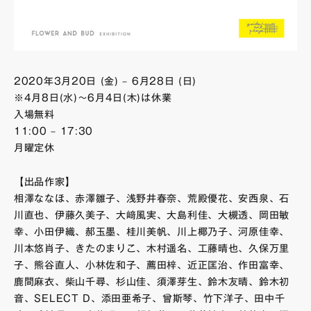
2020年3月20日 (金) – 6月28日 (日)
※4月8日(水)〜6月4日(木)は休業
入場無料
11:00 – 17:30
月曜定休
【出品作家】
相澤ななほ、赤澤雛子、浅野井春奈、荒殿優花、安西泉、石
川直也、伊藤久美子、大﨑風実、大島利佳、大槻透、岡田敏
幸、小田伊織、郝玉墨、桂川美帆、川上椰乃子、河原佳幸、
川本悠肖子、きたのまりこ、木村遥名、工藤晴也、久保万里
子、熊谷直人、小林佐和子、薦田梓、近正匡治、作田富幸、
鹿間麻衣、柴山千尋、杉山佳、須澤芽生、鈴木友晴、鈴木初
音、SELECT D、添田亜希子、曾斯琴、竹下洋子、田中千