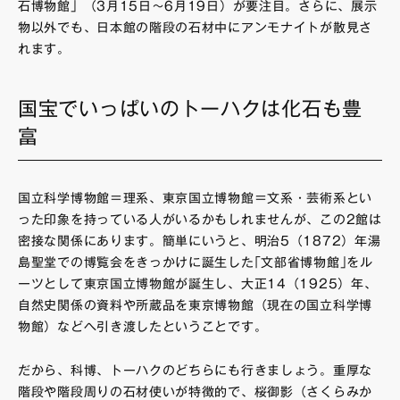
石博物館」（3月15日～6月19日）が要注目。さらに、展示
物以外でも、日本館の階段の石材中にアンモナイトが散見さ
れます。
国宝でいっぱいのトーハクは化石も豊
富
国立科学博物館＝理系、東京国立博物館＝文系・芸術系とい
った印象を持っている人がいるかもしれませんが、この2館は
密接な関係にあります。簡単にいうと、明治5（1872）年湯
島聖堂での博覧会をきっかけに誕生した｢文部省博物館｣をル
ーツとして東京国立博物館が誕生し、大正14（1925）年、
自然史関係の資料や所蔵品を東京博物館（現在の国立科学博
物館）などへ引き渡したということです。
だから、科博、トーハクのどちらにも行きましょう。重厚な
階段や階段周りの石材使いが特徴的で、桜御影（さくらみか