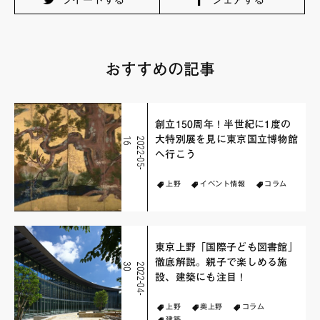
ツイートする
シェアする
おすすめの記事
創立150周年！半世紀に1度の
大特別展を見に東京国立博物館
6
2
0
2
2
-
0
5
-
1
へ行こう
上野
イベント情報
コラム
東京上野「国際子ども図書館」
徹底解説。親子で楽しめる施
0
2
0
2
2
-
0
4
-
3
設、建築にも注目！
上野
奥上野
コラム
建築