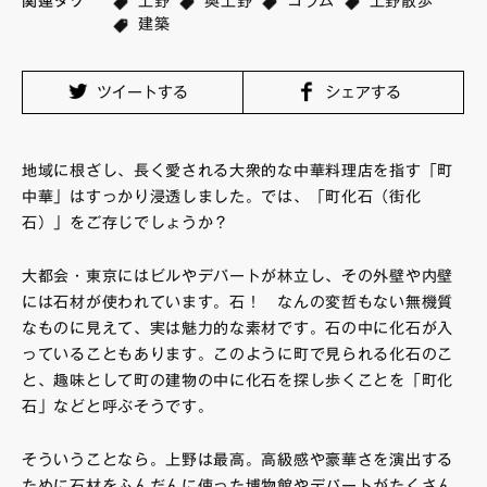
関連タグ
上野
奥上野
コラム
上野散歩
建築
FAQ・お問い合わせ
ツイートする
シェアする
地域に根ざし、長く愛される大衆的な中華料理店を指す「町
中華」はすっかり浸透しました。では、「町化石（街化
石）」をご存じでしょうか？
大都会・東京にはビルやデパートが林立し、その外壁や内壁
には石材が使われています。石！ なんの変哲もない無機質
なものに見えて、実は魅力的な素材です。石の中に化石が入
っていることもあります。このように町で見られる化石のこ
と、趣味として町の建物の中に化石を探し歩くことを「町化
石」などと呼ぶそうです。
そういうことなら。上野は最高。高級感や豪華さを演出する
ために石材をふんだんに使った博物館やデパートがたくさん