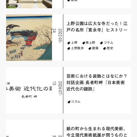
上野公園は広大な寺だった！江
戸の名所「寛永寺」ヒストリー
4
2
0
2
2
-
0
5
-
2
上野
奥上野
コラム
上野散歩
建築
歴史
芸術における装飾とはなにか？
対話企画 長者町岬『日本美術
5
2
0
2
6
-
0
7
-
1
近代化の蹉跌』
コラム
紙の町から生まれる現代美術。
今立現代美術紙展が問うものと