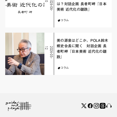
0
2
0
2
6
-
0
6
-
3
は？対話企画 長者町岬『日本
美術 近代化の蹉跌』
コラム
美の源泉はどこか。POLA鈴木
鄕史会長に聞く 対話企画 長
2
2
0
2
6
-
0
5
-
1
者町岬『日本美術 近代化の蹉
跌』
コラム