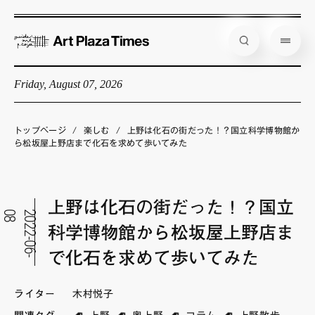
Friday, August 07, 2026
藝大アートプラザとは
企画展情報
トップページ
/
楽しむ
/
上野は化石の街だった！？国立科学博物館か
ら松坂屋上野店まで化石を求めて歩いてみた
インタビュー
コラム
上野は化石の街だった！？国立
アーティスト
8
2
0
2
2
-
0
6
-
0
科学博物館から松坂屋上野店ま
店舗からのお知らせ
で化石を求めて歩いてみた
公式通販
ライター
木村悦子