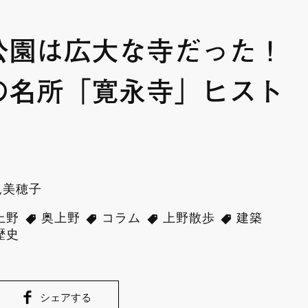
公園は広大な寺だった！
の名所「寛永寺」ヒスト
見美穂子
上野
奥上野
コラム
上野散歩
建築
歴史
シェアする