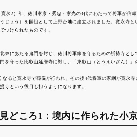
年（寛永2）年、徳川家康・秀忠・家光の3代にわたって将軍が信
うじょう）を開祖として上野台地に建立されました。寛永寺と
でつけられたものです。
北東にあたる鬼門を封じ、徳川将軍家を守るための祈祷寺とし
門を守った比叡山延暦寺に対し、「東叡山（とうえいざん）」
くなると寛永寺で葬儀が行われ、その後4代将軍の家綱が寛永寺
提寺という役目も担うようになります。
見どころ1：境内に作られた小