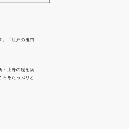
す。「江戸の鬼門
所・上野の礎を築
ころをたっぷりと