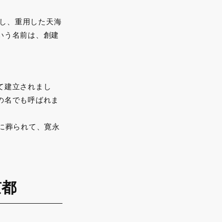
頼し、重用した天海
いう名前は、創建
て建立されまし
の名でも呼ばれま
に葬られて、寛永
京都