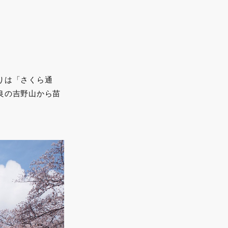
りは「さくら通
良の吉野山から苗
。