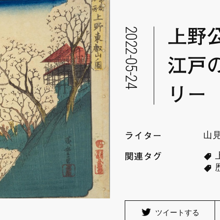
2022-05-24
上野
江戸
リー
山
ライター
関連タグ
ツイートする