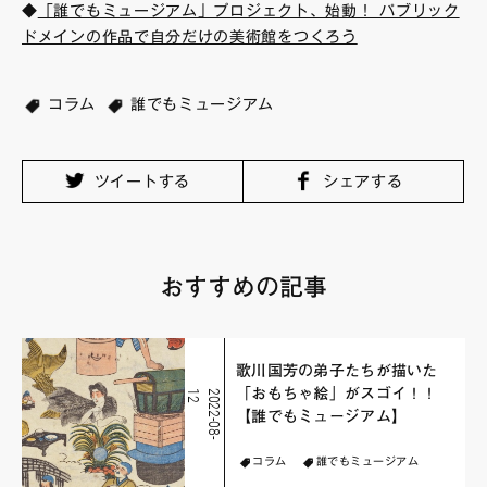
◆
「誰でもミュージアム」プロジェクト、始動！ パブリック
ドメインの作品で自分だけの美術館をつくろう
コラム
誰でもミュージアム
ツイートする
シェアする
おすすめの記事
歌川国芳の弟子たちが描いた
「おもちゃ絵」がスゴイ！！
2
2
0
2
2
-
0
8
-
1
【誰でもミュージアム】
コラム
誰でもミュージアム