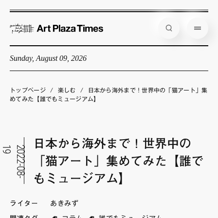
Sunday, August 09, 2026
藝大アートプラザとは
企画展情報
トップページ
/
楽しむ
/
日本から海外まで！世界中の「猫アート」集
めてみた【誰でもミュージアム】
インタビュー
コラム
日本から海外まで！世界中の
アーティスト
9
2
0
2
2
-
0
8
-
1
「猫アート」集めてみた【誰で
店舗からのお知らせ
もミュージアム】
公式通販
ライター
あきみず