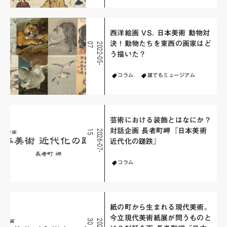
西洋絵画 VS. 日本美術 動物対
決！動物たちを東西の画家はど
7
2
0
2
2
-
0
5
-
0
う描いた？
コラム
誰でもミュージアム
芸術における装飾とはなにか？
対話企画 長者町岬『日本美術
5
2
0
2
6
-
0
7
-
1
近代化の蹉跌』
コラム
紙の町から生まれる現代美術。
今立現代美術紙展が問うものと
0