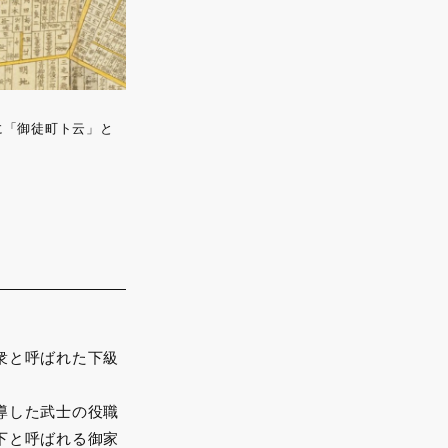
に「御徒町ト云」と
衆と呼ばれた下級
導した武士の役職
下と呼ばれる御家