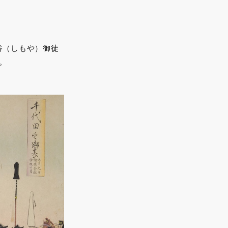
谷（しもや）御徒
。