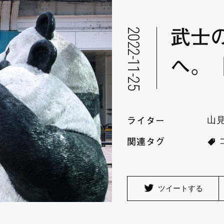
2022-11-25
武士
へ。
山
ライター
関連タグ
ツイートする