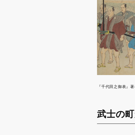
『千代田之御表』著
武士の町