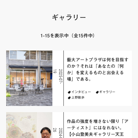
FAQ・お問い合わせ
ギャラリー
1-15を表示中（全15件中）
藝大アートプラザは何を目指す
のか？それは「あなたの『何
9
2
0
2
5
-
0
7
-
1
か』を変えるものと出会える
場」である。
インタビュー
ギャラリー
上野散歩
作品の強度を増さない限り「ア
ーティスト」にはなれない。
6
2
0
2
4
-
0
4
-
2
【小山登美夫ギャラリー天王