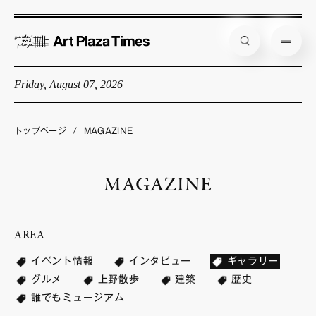
Friday, August 07, 2026
藝大アートプラザとは
企画展情報
トップページ
/
MAGAZINE
インタビュー
MAGAZINE
コラム
アーティスト
AREA
店舗からのお知らせ
イベント情報
インタビュー
ギャラリー
公式通販
グルメ
上野散歩
建築
歴史
誰でもミュージアム