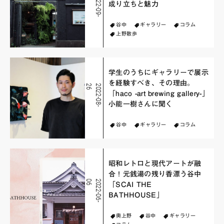
2
0
2
2
-
0
9
-
0
成り立ちと魅力
谷中
ギャラリー
コラム
上野散歩
学生のうちにギャラリーで展示
を経験すべき、その理由。
6
2
0
2
2
-
0
8
-
2
「haco -art brewing gallery-」
小能一樹さんに聞く
谷中
ギャラリー
コラム
昭和レトロと現代アートが融
合！元銭湯の残り香漂う谷中
6
2
0
2
2
-
0
6
-
0
「SCAI THE
BATHHOUSE」
奥上野
谷中
ギャラリー