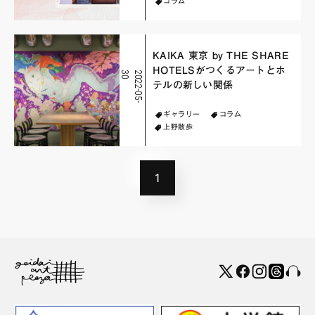
コラム
KAIKA 東京 by THE SHARE
HOTELSがつくるアートとホ
0
2
0
2
2
-
0
5
-
3
テルの新しい関係
ギャラリー
コラム
上野散歩
1