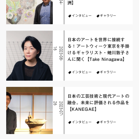
洲】
インタビュー
ギャラリー
日本のアートを世界に接続す
る！アートウィーク東京を手掛
6
2
0
2
3
-
0
8
-
1
けるギャラリスト・蜷川敦子さ
んに聞く【Take Ninagawa】
インタビュー
ギャラリー
日本の工芸技術と現代アートの
融合。未来に評価される作品を
6
2
0
2
3
-
0
7
-
2
【KANEGAE】
インタビュー
ギャラリー