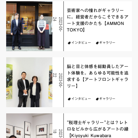
芸術家への憧れがギャラリー
に。経営者だからこそできるア
4
2
0
2
3
-
0
6
-
2
ート支援のかたち【AMMON
TOKYO】
インタビュー
ギャラリー
脳と目と体感を総動員したアー
ト体験を。あらゆる可能性を追
2
2
0
2
3
-
0
6
-
2
求する【アートフロントギャラ
リー】
インタビュー
ギャラリー
"税理士ギャラリー"とは？レト
ロなビルから広がるアートの縁
8
2
0
2
3
-
0
5
-
1
【Kiyoyuki Kuwabara