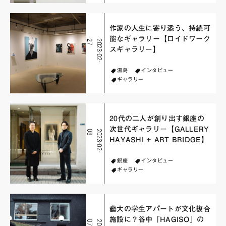
作家の人生に寄り添う、持続可
能なギャラリー【ロイドワーク
7
2
0
2
3
-
0
2
-
2
スギャラリー】
湯島
インタビュー
ギャラリー
20代の二人が創り出す銀座の
次世代ギャラリー【GALLERY
8
2
0
2
3
-
0
2
-
0
HAYASHI + ART BRIDGE】
銀座
インタビュー
ギャラリー
藝大の学生アパートが文化複合
施設に？谷中「HAGISO」の
7