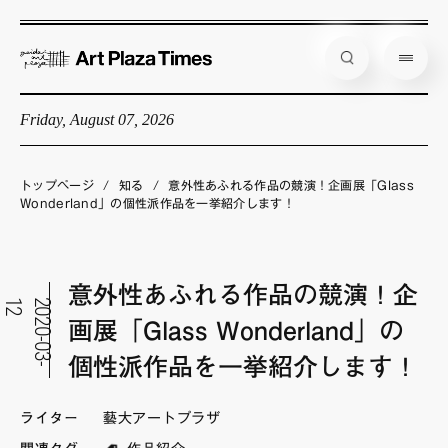
Friday, August 07, 2026
藝大アートプラザとは
企画展情報
トップページ
/
知る
/
意外性あふれる作品の競演！企画展「Glass
Wonderland」の個性派作品を一挙紹介します！
インタビュー
コラム
意外性あふれる作品の競演！企
アーティスト
2
2
0
2
0
-
0
3
-
1
画展「Glass Wonderland」の
店舗からのお知らせ
個性派作品を一挙紹介します！
公式通販
ライター
藝大アートプラザ