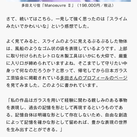
多田えり佳「Manoeuvre Ⅱ」（198,000円／税込）
さて、続いてはこちら。一見して強く思ったのは「スライム
みたいでかわいいな」という感想でした。
よく見てみると、スライムのように見えるぷるぷるした物体
は、風船のようなゴム状の袋を表現しているようです。上部
に取り付けられたレトロな木製工具はいかにも大仰で、厳重
に入り口が締められていますよね。そこまでして守りたい中
身って何なのだろうか？と思って、帰宅してから日本ガラス
工芸協会に掲載されている
多田さんのプロフィールのページ
を見てみました。このように書かれています。
「私の作品はガラスを用いて経験に関わる親しみのある事物
を表現し、過去の記憶を形として再現するというものであ
る。記憶自体は明確な形として存在しないため、自由な創造
によって記憶を確かな形として留めれば、豊かな表現の世界
を生み出すことができる。」