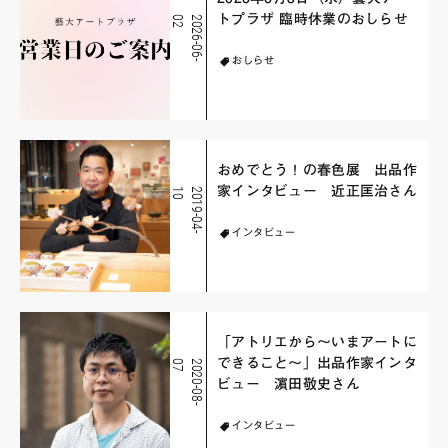
トプラザ 臨時休業のおしらせ
2
2
0
2
6
-
0
6
-
0
おしらせ
おめでとう！の春色展 出品作
家インタビュー 近正匡治さん
0
2
0
1
9
-
0
4
-
1
インタビュー
「アトリエから～いまアートに
できること～」出品作家インタ
7
2
0
2
0
-
0
8
-
0
ビュー 濵田敬史さん
インタビュー