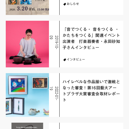
おしらせ
「音でつくる・ 音をつくる ・
かたちをつくる」関連イベント
9
2
0
1
9
-
1
0
-
0
出演者 打楽器奏者・永田砂知
子さんインタビュー
インタビュー
ハイレベルな作品揃いで激戦と
なった審査！第16回藝大アー
9
2
0
2
2
-
0
1
-
1
トプラザ大賞審査会取材レポー
ト