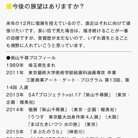
■
今後の展望はありますか？
来年の12月に個展を控えているので、直近はそれに向けて頑
張りたいです。長い目で見た場合は、描き続けることが一番
の目標ですが、受賞歴がまだないので、いずれ賞をとること
も視野に入れていこうと思っています。
●柴山千尋プロフィール
1989年 埼玉県生まれ
2011年 東京藝術大学美術学部絵画科油画専攻 卒業
三菱商事アート・ゲート・プログラム 第13回、第
14回 入選
2013年 SATプロジェクトvol.17「柴山千尋展」（東京・
企画：報美社)
2014年 個展「柴山千尋展」（東京・企画：報美社）
「うつす 東京藝大出身作家４人展」（大阪）
「まばたきいつつ 水の旅」（東京）
2015年 「まぶたのうら」（神奈川）