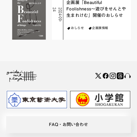
企画展「Beautiful
Foolishness～遊びをせんとや
4
2
0
2
4
-
0
9
-
2
生まれけむ」開催のおしらせ
おしらせ
企画展情報
FAQ・お問い合わせ