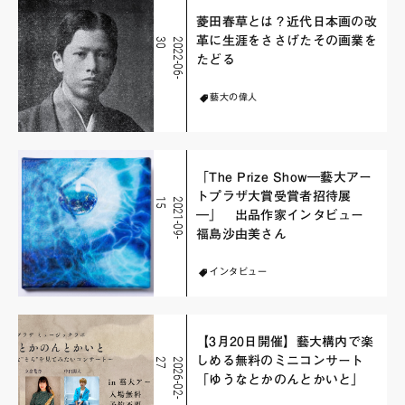
菱田春草とは？近代日本画の改
革に生涯をささげたその画業を
0
2
0
2
2
-
0
6
-
3
たどる
藝大の偉人
「The Prize Show―藝大アー
トプラザ大賞受賞者招待展
5
2
0
2
1
-
0
9
-
1
―」 出品作家インタビュー
福島沙由美さん
インタビュー
【3月20日開催】藝大構内で楽
しめる無料のミニコンサート
7
2
0
2
6
-
0
2
-
2
「ゆうなとかのんとかいと」