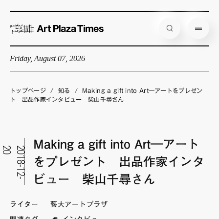
Friday, August 07, 2026
藝大アートプラザとは
企画展情報
トップページ
/
知る
/
Making a gift into Art―アートをプレゼン
ト 出品作家インタビュー 柴山千尋さん
インタビュー
コラム
Making a gift into Art―アート
アーティスト
0
2
0
1
8
-
1
2
-
2
をプレゼント 出品作家インタ
店舗からのお知らせ
ビュー 柴山千尋さん
公式通販
ライター
藝大アートプラザ