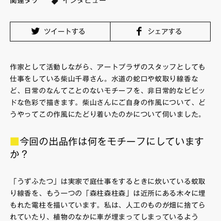
関連タグ
インタビュー
FAQ・お問い合わせ
ツイートする
シェアする
作家として活動しながら、アートプラザのスタッフとしても
仕事をしている柴山千尋さん。水道の蛇口や蚊取り線香な
ど、日常のなんてことのないモチーフを、非日常的なビビッ
ドな色彩で描きます。柴山さんにご自身の作風について、ど
うやってこの作風にたどり着いたのかについて伺いました。
■
今回の出品作は何をモチーフにしています
か？
「うずふたつ」は実家で庭仕事をするときに炊いている蚊取
り線香を、もう一つの「森柱森柱森」は近所にある木々に埋
もれた電柱を描いています。私は、人工のものが畑に捨てら
れていたり、植物のなかに車が埋まってしまっているよう