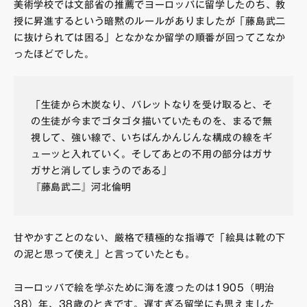
美術学校では文部省の推薦でヨーロッパに留学したのち、教
授に昇進するという暗黙のルールがありましたが「藤島武二
に抜けられては困る」となかなか留学の順番が回ってこなか
ったほどでした。
「生徒から木炭なり、パレットなりを受け取ると、そ
の生徒が今までゴタゴタ描いていたものを、まるで無
視して、強い線で、いちばんかんじんな構成の線をギ
ューッと入れていく。そしてあとの不用の部分はガサ
ガサと消してしまうのである」
『藤島武二』河北倫明
甘やかすことのない、厳格で積極的な指導で「絵具は靴の下
の泥と思って使え」と言っていたとも。
ヨーロッパで絵を学ぶために海を渡ったのは1905（明治
38）年、38歳のときです。遅すぎる留学にも思えました