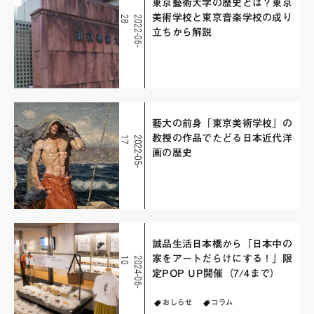
東京藝術大学の歴史とは？東京
美術学校と東京音楽学校の成り
8
2
0
2
2
-
0
6
-
2
立ちから解説
藝大の前身「東京美術学校」の
教授の作品でたどる日本近代洋
7
2
0
2
2
-
0
5
-
1
画の歴史
誠品生活日本橋から「日本中の
家をアートだらけにする！」限
0
2
0
2
4
-
0
6
-
1
定POP UP開催（7/4まで）
おしらせ
コラム