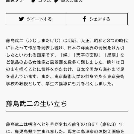
関連タグ
コラム
藝大の偉人
FAQ・お問い合わせ
ツイートする
シェアする
藤島武二（ふじしまたけじ）は明治、大正、昭和と3つの時代
にわたって作品を発表し続け、日本の洋画界の発展をけん引
したといわれる画家です。「蝶」「
天平の面影
」「
黒扇
」な
ど気品のある女性像と風景画を数多く残しました。晩年は日
の出を描くことに情熱をかたむけ、日本全国から海外まで足
を運んでいます。また、東京藝術大学の前身である東京美術
学校の教授として、学生の指導にも力を尽くしました。
藤島武二の生い立ち
藤島武二は明治へと年号が変わる前年の1867（慶応3）年
に、鹿児島県で生まれました。母方に島津家のお抱え画家を