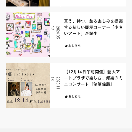
買う、持つ、飾る楽しみを提案
する新しい展示コーナー「小さ
7
2
0
2
4
-
0
5
-
1
いアート」が誕生
おしらせ
【12月14日午前開催】藝大ア
ートプラザで楽しむ、邦楽のミ
3
2
0
2
5
-
1
1
-
1
ニコンサート『笙箏佐藤』
おしらせ