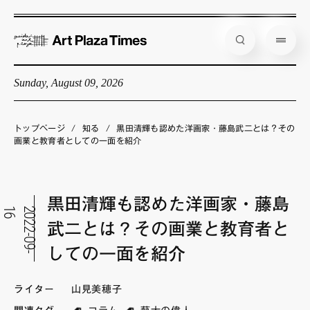
Sunday, August 09, 2026
藝大アートプラザとは
企画展情報
トップページ
/
知る
/
黒田清輝も認めた洋画家・藤島武二とは？その
画業と教育者としての一面を紹介
インタビュー
コラム
黒田清輝も認めた洋画家・藤島
アーティスト
6
2
0
2
2
-
0
9
-
1
武二とは？その画業と教育者と
店舗からのお知らせ
しての一面を紹介
公式通販
ライター
山見美穂子