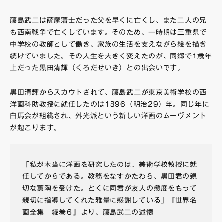
藤島武二は薩摩藩士だった父を早くに亡くし、また二人の兄
も西南戦争で亡くしています。そのため、一時期は三重県で
中学校の教師として働き、家族の生活を支えながら絵を描き
続けていました。その人生を大きく変えたのが、同郷で1歳年
上だった黒田清輝（くろだせいき）との出会いです。
黒田清輝からスカウトされて、藤島武二が東京美術学校の西
洋画科助教授に就任したのは1896（明治29）年。同じ年に
白馬会が組織され、外光派という新しい洋画のムーヴメント
が起こります。
「私が本当に洋画を研究したのは、美術学校教授に就
任してからである。教務をなすかたわら、黒田君の親
切な薫陶を受けた。とくに同君が友人の態度をもって
親切に指導してくれた雅量に感謝している」『世界名
画全集 続巻６』より、藤島武二の述懐