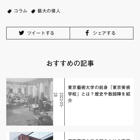
コラム
藝大の偉人
ツイートする
シェアする
おすすめの記事
東京藝術大学の前身「東京美術
学校」とは？歴史や教師陣を紹
8
2
0
2
2
-
0
5
-
2
介