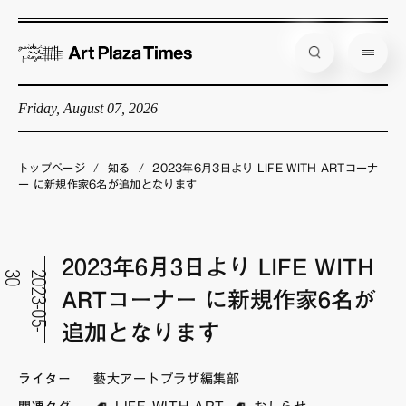
Friday, August 07, 2026
藝大アートプラザとは
企画展情報
トップページ
/
知る
/
2023年6月3日より LIFE WITH ARTコーナ
ー に新規作家6名が追加となります
インタビュー
コラム
2023年6月3日より LIFE WITH
アーティスト
0
2
0
2
3
-
0
5
-
3
ARTコーナー に新規作家6名が
店舗からのお知らせ
追加となります
公式通販
ライター
藝大アートプラザ編集部