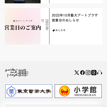
2022年10月藝大アートプラザ
営業日のおしらせ
1
2
0
2
2
-
0
8
-
3
おしらせ