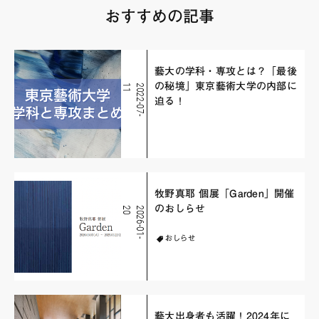
おすすめの記事
藝大の学科・専攻とは？「最後
の秘境」東京藝術大学の内部に
1
2
0
2
2
-
0
7
-
1
迫る！
牧野真耶 個展「Garden」開催
のおしらせ
0
2
0
2
6
-
0
1
-
2
おしらせ
藝大出身者も活躍！2024年に