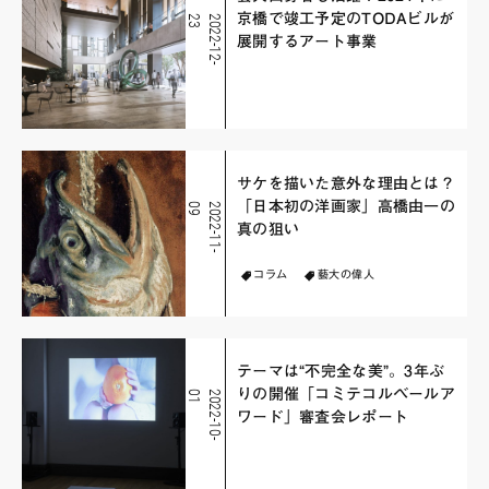
京橋で竣工予定のTODAビルが
3
2
0
2
2
-
1
2
-
2
展開するアート事業
サケを描いた意外な理由とは？
「日本初の洋画家」高橋由一の
9
2
0
2
2
-
1
1
-
0
真の狙い
コラム
藝大の偉人
テーマは“不完全な美”。3年ぶ
りの開催「コミテコルベールア
1
2
0
2
2
-
1
0
-
0
ワード」審査会レポート