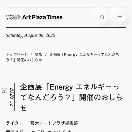
Saturday, August 08, 2026
藝大アートプラザとは
企画展情報
トップページ
/
知る
/
企画展「Energy エネルギーってなんだろ
う？」開催のおしらせ
インタビュー
コラム
企画展「Energy エネルギーっ
アーティスト
6
2
0
2
6
-
0
2
-
0
てなんだろう？」開催のおしら
店舗からのお知らせ
せ
公式通販
ライター
藝大アートプラザ編集部