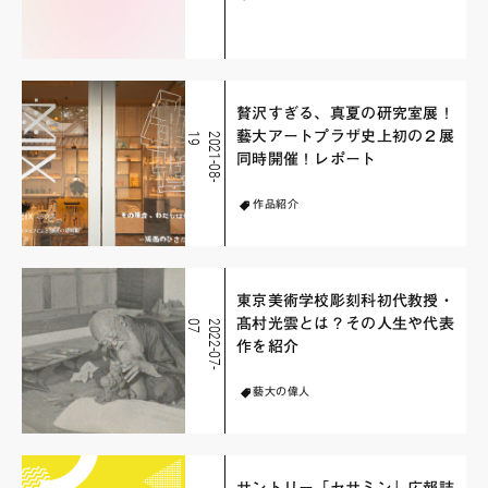
贅沢すぎる、真夏の研究室展！
藝大アートプラザ史上初の２展
9
2
0
2
1
-
0
8
-
1
同時開催！レポート
作品紹介
東京美術学校彫刻科初代教授・
髙村光雲とは？その人生や代表
7
2
0
2
2
-
0
7
-
0
作を紹介
藝大の偉人