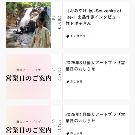
「おみやげ 展 -Souvenirs of
life-」出品作家インタビュー
8
2
0
1
9
-
1
0
-
1
竹下洋子さん
インタビュー
2025年3月藝大アートプラザ営
業日のおしらせ
4
2
0
2
5
-
0
2
-
0
おしらせ
2025年1月藝大アートプラザ営
業日のおしらせ
9
2
0
2
4
-
1
2
-
0
おしらせ