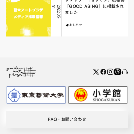
サントリー「セサミン」広報誌
「GOOD ASING」に掲載され
1
2
0
2
2
-
0
5
-
0
ました
おしらせ
FAQ・お問い合わせ