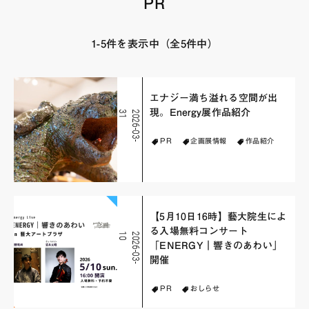
PR
FAQ・お問い合わせ
1-5件を表示中（全5件中）
エナジー満ち溢れる空間が出
現。Energy展作品紹介
1
2
0
2
6
-
0
3
-
3
PR
企画展情報
作品紹介
【5月10日16時】藝大院生によ
る入場無料コンサート
0
2
0
2
6
-
0
3
-
1
「ENERGY｜響きのあわい」
開催
PR
おしらせ