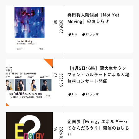
真田将太朗個展「Not Yet
Moving」のおしらせ
5
2
0
2
6
-
0
3
-
0
PR
おしらせ
【4月5日16時】藝大生サクソ
フォン・カルテットによる入場
5
2
0
2
6
-
0
3
-
0
無料コンサート開催
PR
おしらせ
企画展「Energy エネルギーっ
てなんだろう？」開催のおしら
6
2
0
2
6
-
0
2
-
0
せ