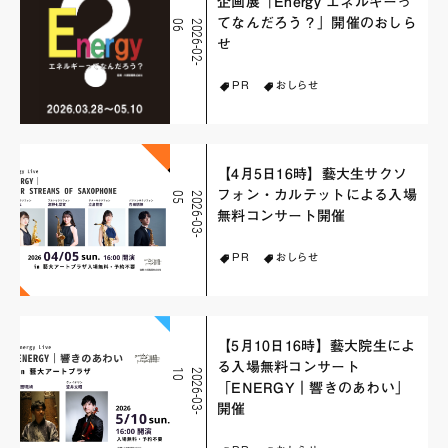
企画展「Energy エネルギーっ
てなんだろう？」開催のおしら
6
2
0
2
6
-
0
2
-
0
せ
PR
おしらせ
【4月5日16時】藝大生サクソ
フォン・カルテットによる入場
5
2
0
2
6
-
0
3
-
0
無料コンサート開催
PR
おしらせ
【5月10日16時】藝大院生によ
る入場無料コンサート
0
2
0
2
6
-
0
3
-
1
「ENERGY｜響きのあわい」
開催