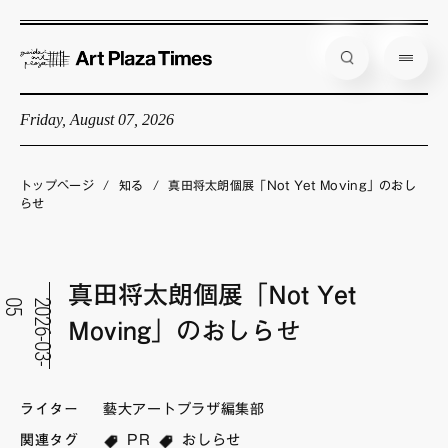
Friday, August 07, 2026
藝大アートプラザとは
企画展情報
トップページ
/
知る
/
真田将太朗個展「Not Yet Moving」のおし
らせ
インタビュー
コラム
真田将太朗個展「Not Yet
アーティスト
5
2
0
2
6
-
0
3
-
0
Moving」のおしらせ
店舗からのお知らせ
公式通販
ライター
藝大アートプラザ編集部
関連タグ
PR
おしらせ