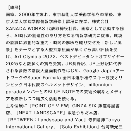
【略歴】
画家。2000年生まれ。東京藝術大学美術学部を卒業後、東
京大学大学院学際情報学府修士課程に在学。株式会社
SANADA WORKS 代表取締役社長。画家として活動する傍
ら、AI時代の創造性のあり方を探る情報学研究に従事。環境
の認識に独創的な重力・時間の解釈を織り交ぜた「新しい風
景」をテーマとする大型抽象絵画が早くから高い評価を受
け、Art Olympia 2022、ベストデビュタントオブザイヤー
2025など数多くの賞を受賞。JR長野駅、JR上野駅に代表
される多数の常設大壁画制作をはじめ、Google Japanアー
トワークやSuper Formula 全日本選手権やスキー競技オリ
ンピック日本代表のヘルメットデザイン、millennium
paradeメンバーとのBLUE NOTEでの芸術公演などメディ
アを横断しつつ幅広く活動を続ける。
主な個展に『POINT OF VIEW』GINZA SIX 銀座蔦屋書
店、『NEXT LANDSCAPE』阪急うめだ本店、
『BETWEEN：Landscape and You』寺田倉庫Tokyo
International Gallery、『Solo Exhibition』台湾新光三