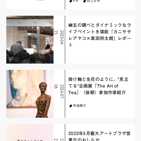
PR
おしらせ
幽玄の調べとダイナミックなラ
イブペイントを堪能「カニササ
5
2
0
2
5
-
0
4
-
2
レアヤコ×真田将太朗」レポー
ト
掛け軸と生花のように。“見立
てる”企画展「The Art of
6
2
0
2
4
-
0
7
-
0
Tea」（後期）参加作家紹介
作品紹介
2023年5月藝大アートプラザ営
業日のおしらせ
7