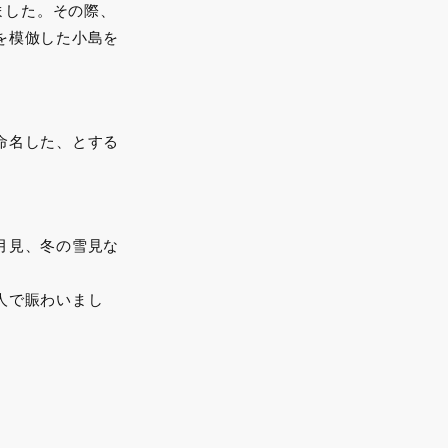
ました。その際、
を模倣した小島を
命名した、とする
月見、冬の雪見な
人で賑わいまし