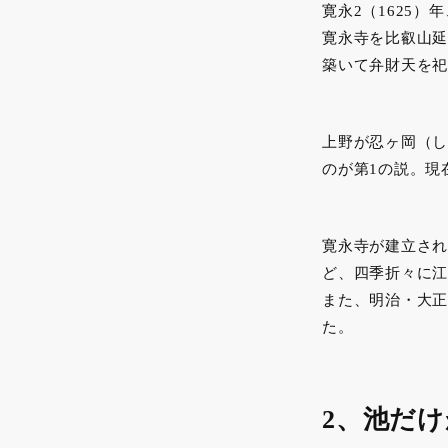
寛永2（1625
寛永寺を比叡山延
築いて弁財天を祀
上野が忍ヶ岡（し
のが第1の説。現
寛永寺が建立され
ど、四季折々に江
また、明治・大正
た。
2、池だ