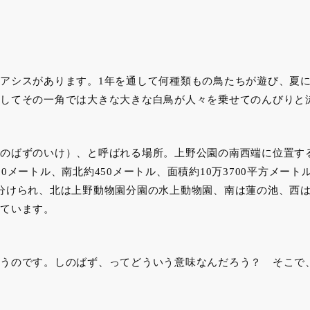
アシスがあります。1年を通して何種類もの鳥たちが遊び、夏
してその一角では大きな大きな白鳥が人々を乗せてのんびりと
のばずのいけ）、と呼ばれる場所。上野公園の南西端に位置する
00メートル、南北約450メートル、面積約10万3700平方メー
分けられ、北は上野動物園分園の水上動物園、南は蓮の池、西
ています。
うのです。しのばず、ってどういう意味なんだろう？ そこで