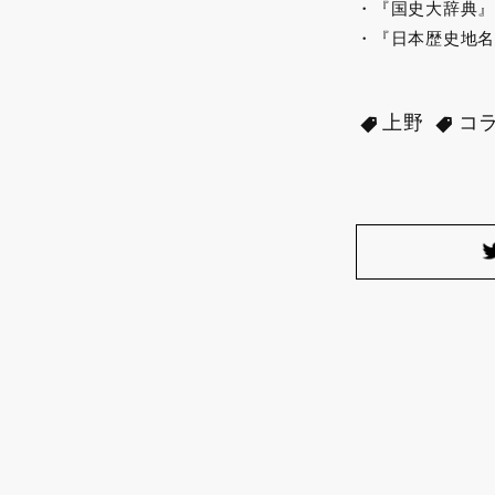
・『国史大辞典』
・『日本歴史地名
上野
コ