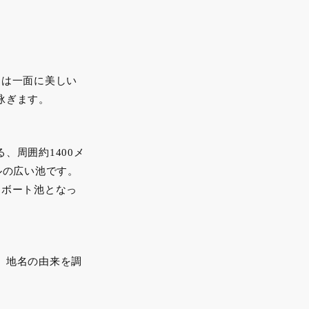
には一面に美しい
泳ぎます。
、周囲約1400メ
トルの広い池です。
はボート池となっ
、地名の由来を調