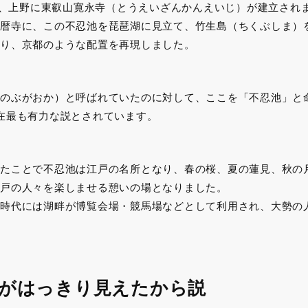
）年、上野に東叡山寛永寺（とうえいざんかんえいじ）が建立され
暦寺に、この不忍池を琵琶湖に見立て、竹生島（ちくぶしま）
り、京都のような配置を再現しました。
のぶがおか）と呼ばれていたのに対して、ここを「不忍池」と
在最も有力な説とされています。
たことで不忍池は江戸の名所となり、春の桜、夏の蓮見、秋の
戸の人々を楽しませる憩いの場となりました。
時代には湖畔が博覧会場・競馬場などとして利用され、大勢の
けがはっきり見えたから説