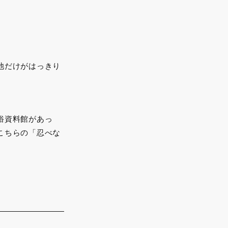
池だけがはっきり
。
俗資料館があっ
こちらの「忍べな