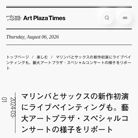
Thursday, August 06, 2026
藝大アートプラザとは
企画展情報
トップページ
/
楽しむ
/
マリンバとサックスの新作初演にライブペイ
ンティングも。藝大アートプラザ・スペシャルコンサートの様子をリポー
インタビュー
ト
コラム
アーティスト
マリンバとサックスの新作初演
1
2
0
2
4
-
0
3
-
0
店舗からのお知らせ
にライブペインティングも。藝
公式通販
大アートプラザ・スペシャルコ
ンサートの様子をリポート