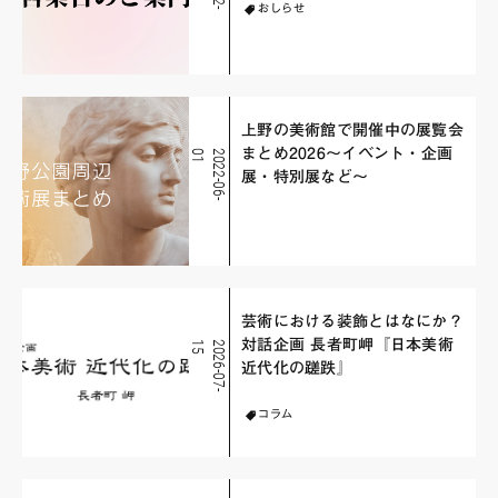
おしらせ
上野の美術館で開催中の展覧会
まとめ2026〜イベント・企画
1
2
0
2
2
-
0
6
-
0
展・特別展など〜
芸術における装飾とはなにか？
対話企画 長者町岬『日本美術
5
2
0
2
6
-
0
7
-
1
近代化の蹉跌』
コラム