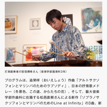
打楽器奏者の宮垣輝希さん（音楽学部器楽科3年）
プログラムは、追榮祥（おいえしょう）作曲「アルトサクソ
フォンとマリンバのためのラプソディ」、日本の抒情歌メド
レー（冬景色、この道、からたちの花）、そして、藝大音楽
学部作曲科に在籍する松邑直樹さんによる新作「ソプラノサ
クソフォンとマリンバのためのLine at Infinity」の3曲。新