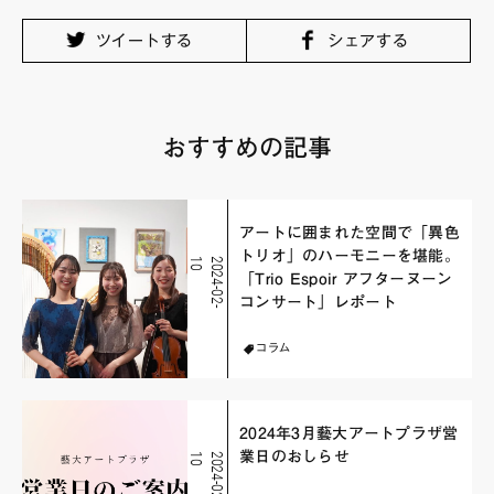
ツイートする
シェアする
おすすめの記事
アートに囲まれた空間で「異色
トリオ」のハーモニーを堪能。
0
2
0
2
4
-
0
2
-
1
「Trio Espoir アフターヌーン
コンサート」レポート
コラム
2024年3月藝大アートプラザ営
業日のおしらせ
0
2
0
2
4
-
0
2
-
1