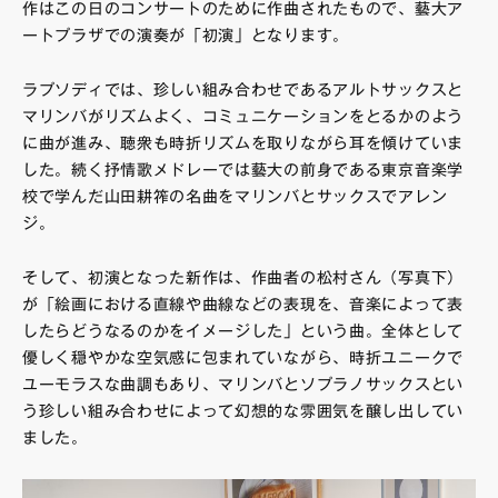
作はこの日のコンサートのために作曲されたもので、藝大ア
ートプラザでの演奏が「初演」となります。
ラプソディでは、珍しい組み合わせであるアルトサックスと
マリンバがリズムよく、コミュニケーションをとるかのよう
に曲が進み、聴衆も時折リズムを取りながら耳を傾けていま
した。続く抒情歌メドレーでは藝大の前身である東京音楽学
校で学んだ山田耕筰の名曲をマリンバとサックスでアレン
ジ。
そして、初演となった新作は、作曲者の松村さん（写真下）
が「絵画における直線や曲線などの表現を、音楽によって表
したらどうなるのかをイメージした」という曲。全体として
優しく穏やかな空気感に包まれていながら、時折ユニークで
ユーモラスな曲調もあり、マリンバとソプラノサックスとい
う珍しい組み合わせによって幻想的な雰囲気を醸し出してい
ました。